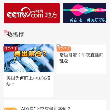
热播榜
TOP 1
TOP 2
暗语引流？午夜直播间
乱象
美国为何盯上中国光模
块？
“AI双星”上空有何新本领？