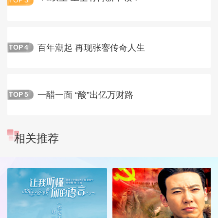
TOP
3
百年潮起 再现张謇传奇人生
TOP
4
一醋一面 “酸”出亿万财路
TOP
5
相关推荐