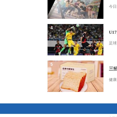
今日
4
U1
足球
5
三
健康