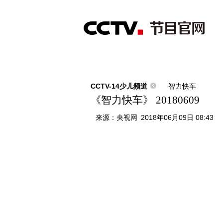
首页
直播
节目单
综合
新闻
财经
综艺
中文国际
体
CCTV-14少儿频道
智力快车
《智力快车》 20180609
来源：
央视网
2018年06月09日 08:43