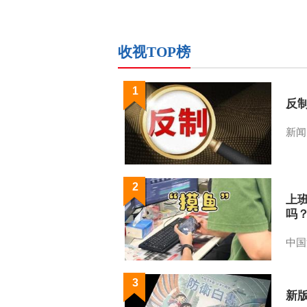
收视TOP榜
1
反
新闻
2
上
吗
中国
3
新