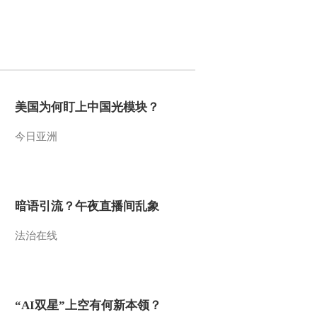
2018-03-21 00:32:41
《智力快车》 20180313
赢在博物馆
2018-03-14 00:42:35
美国为何盯上中国光模块？
《智力快车》 20180310
今日亚洲
赢在博物馆
2018-03-10 08:08:35
暗语引流？午夜直播间乱象
《智力快车》 20180306
赢在博物馆
法治在线
2018-03-07 00:36:30
《智力快车》 20180227
赢在博物馆
“AI双星”上空有何新本领？