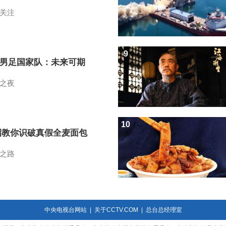
关注
9
7男足国家队：未来可期
之夜
10
招教你识破真假全麦面包
之路
中央电视台网站
|
关于CCTV.COM
|
总台总经理室