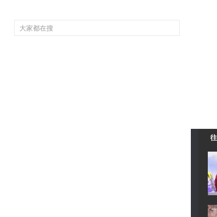
频道大全
栏目大全
片库
4K专区
听
育
电影
国防军事
电视剧
纪录
科教
戏曲
社会与法
少
往