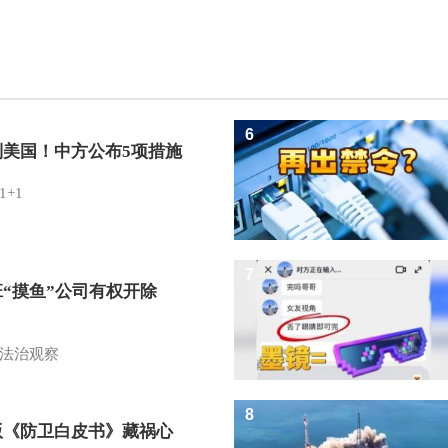
6
制美国！中方公布5项措施
1+1
7
班“摸鱼”公司有权开除
？
法治观察
8
版《防卫白皮书》藏祸心