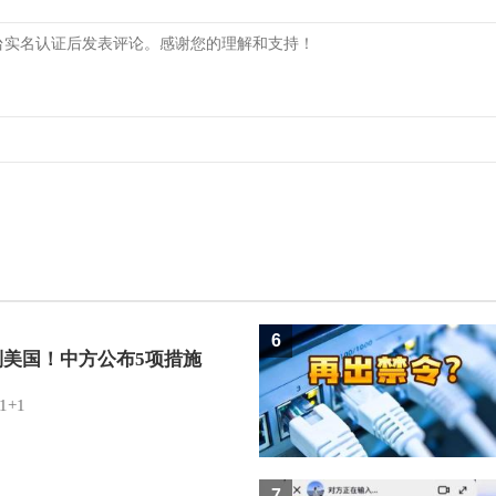
6
制美国！中方公布5项措施
1+1
7