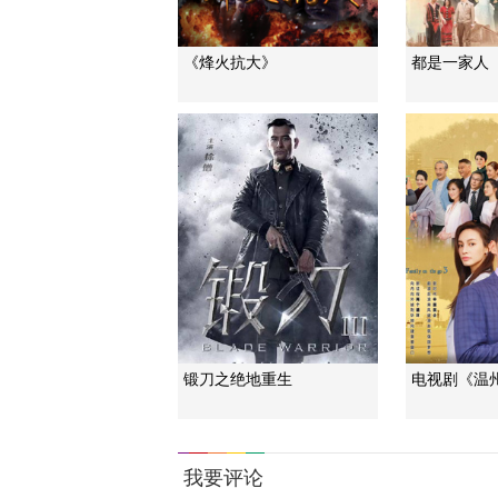
《烽火抗大》
都是一家人
锻刀之绝地重生
电视剧《温