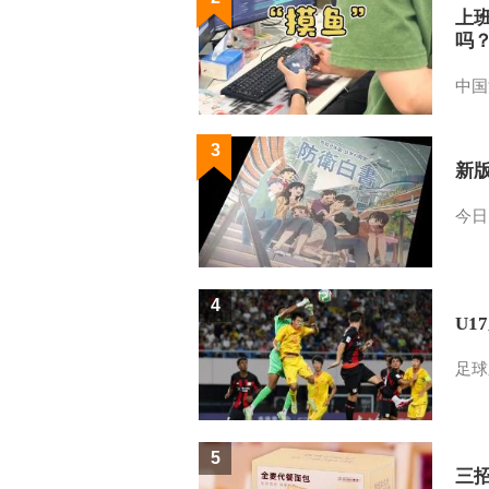
上
吗
中国
3
新
今日
4
U1
足球
5
三