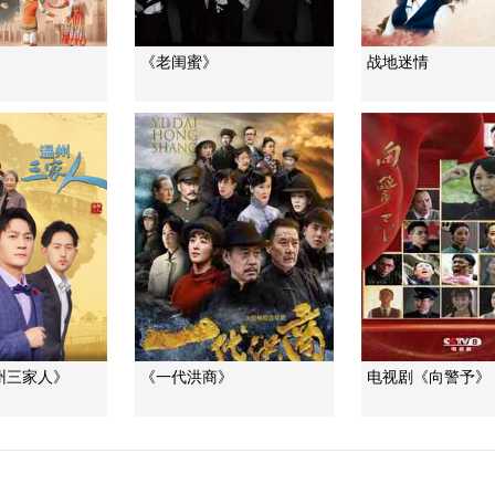
《老闺蜜》
战地迷情
州三家人》
《一代洪商》
电视剧《向警予》