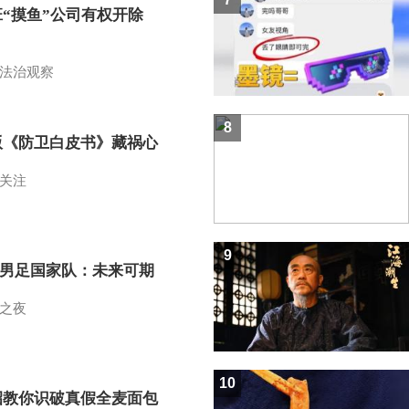
班“摸鱼”公司有权开除
？
法治观察
8
版《防卫白皮书》藏祸心
关注
9
7男足国家队：未来可期
之夜
10
招教你识破真假全麦面包