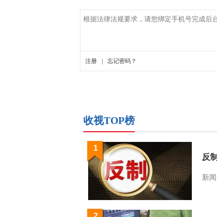
收视TOP榜
1
反
新闻
2