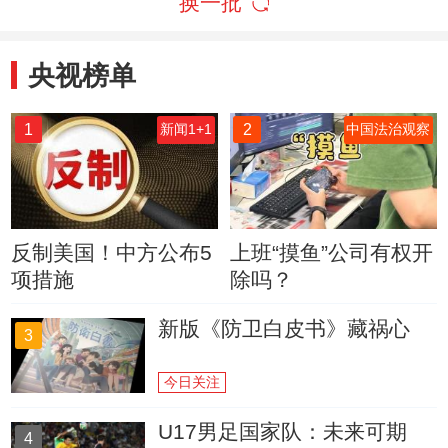
换一批
央视榜单
1
2
新闻1+1
中国法治观察
反制美国！中方公布5
上班“摸鱼”公司有权开
项措施
除吗？
新版《防卫白皮书》藏祸心
3
今日关注
U17男足国家队：未来可期
4