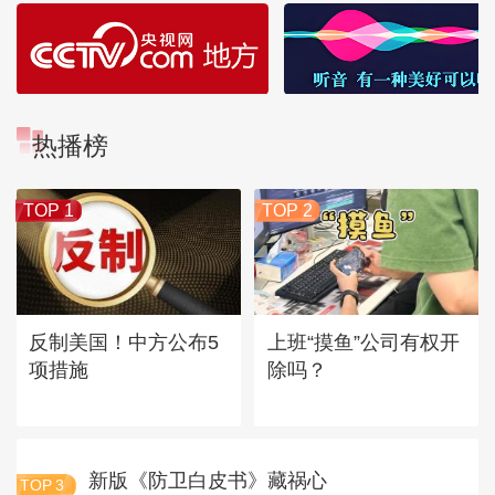
热播榜
TOP 1
TOP 2
反制美国！中方公布5
上班“摸鱼”公司有权开
项措施
除吗？
新版《防卫白皮书》藏祸心
TOP
3