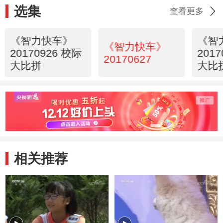
选集
查看更多
《智力快车》
《智
《智力快车》
20170926 校际
201
20170627
大比拼
大比
相关推荐