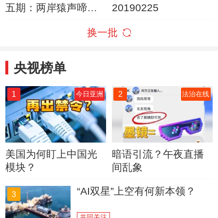
五期：两岸猿声啼不
20190225
住，轻舟已过万重山
换一批
央视榜单
1
2
今日亚洲
法治在线
美国为何盯上中国光
暗语引流？午夜直播
模块？
间乱象
“AI双星”上空有何新本领？
3
共同关注