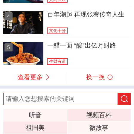
百年潮起 再现张謇传奇人生
4
文化十分
一醋一面 “酸”出亿万财路
5
生财有道
查看更多
换一换
听音
视频百科
祖国美
微故事