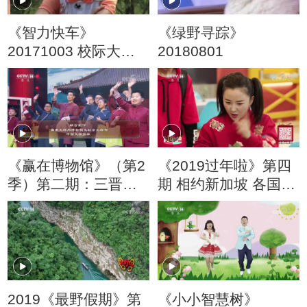
《智力快车》
《绿野寻踪》
20171003 校际大比
20180801
拼
《赢在博物馆》（第2
《2019过年啦》第四
季）第二期：三晋大
期 相约新加坡 各国小
地巧动手，山西古建
朋友一起来过中国年
传千秋
2019《最野假期》第
《小小智慧树》