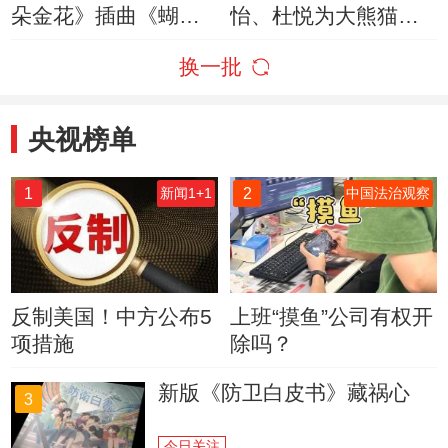
朵金花》插曲《蝴蝶
怡、杜悦为大熊猫做
泉边》 演唱：陈怡 一
蛋糕
换一批
天
央视榜单
1
2
新闻1+1
中国法治观察
反制美国！中方公布5
上班“摸鱼”公司有权开
项措施
除吗？
新版《防卫白皮书》藏祸心
3
今日关注