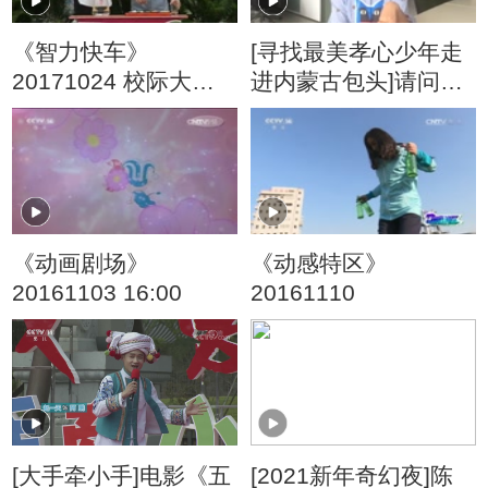
《智力快车》
[寻找最美孝心少年走
20171024 校际大比
进内蒙古包头]请问陈
拼
怡姐姐：你喜欢唱歌
吗？
《动画剧场》
《动感特区》
20161103 16:00
20161110
[大手牵小手]电影《五
[2021新年奇幻夜]陈