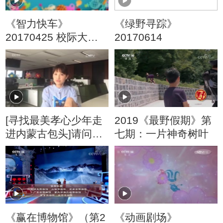
《智力快车》
《绿野寻踪》
20170425 校际大比
20170614
拼
[寻找最美孝心少年走
2019《最野假期》第
进内蒙古包头]请问陈
七期：一片神奇树叶
怡姐姐：你喜欢唱歌
吗？
《赢在博物馆》（第2
《动画剧场》