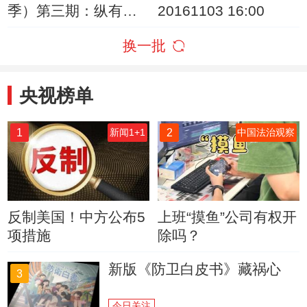
季）第三期：纵有千
20161103 16:00
古横有八荒，看我吉
换一批
林少年郎
央视榜单
1
2
新闻1+1
中国法治观察
反制美国！中方公布5
上班“摸鱼”公司有权开
项措施
除吗？
新版《防卫白皮书》藏祸心
3
今日关注