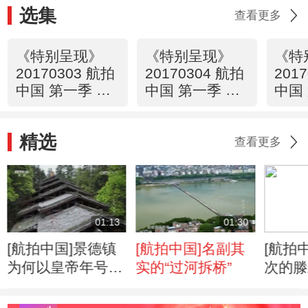
选集
查看更多
《特别呈现》
《特别呈现》
《特
20170303 航拍
20170304 航拍
201
中国 第一季 第
中国 第一季 第
中国
一集 新疆
二集 海南
三集
精选
查看更多
01:13
01:30
[航拍中国]景德镇
[航拍中国]名副其
[航拍
为何以皇帝年号命
实的“过河拆桥”
次的滕
名