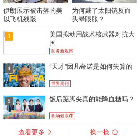
伊朗展示被击落的美
为何戴了太阳镜反而
以飞机残骸
头晕眼胀？
美国拟动用战术核武器对抗大
3
国
防务新观察
“天才”因凡蒂诺是如何失算的
4
世界周刊
饭后踮脚尖真的能降血糖吗？
5
职场健康课
查看更多
换一换