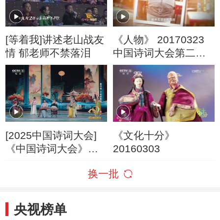
[等着我]讲述老山战友
《人物》 20170323
情 郁老师不禁落泪
中国诗词大会第二季
亚军 彭敏
[2025中国诗词大会]
《文化十分》
《中国诗词大会》主
20160303
题曲
换一批
央视榜单