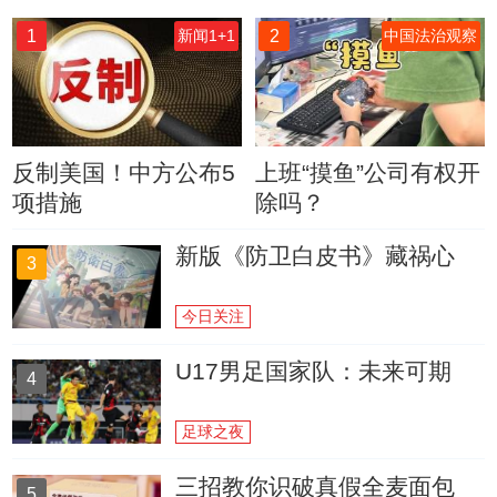
1
2
新闻1+1
中国法治观察
反制美国！中方公布5
上班“摸鱼”公司有权开
项措施
除吗？
新版《防卫白皮书》藏祸心
3
今日关注
U17男足国家队：未来可期
4
足球之夜
三招教你识破真假全麦面包
5