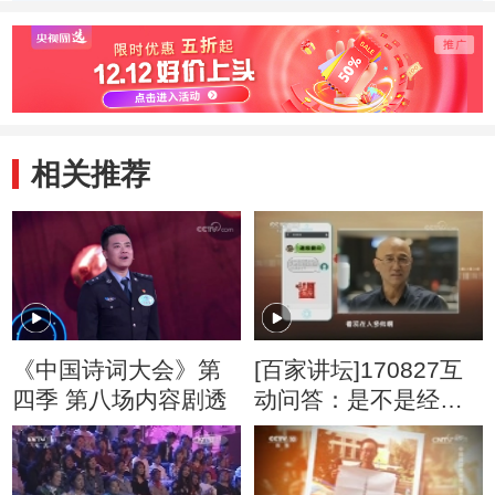
下笔如有神”
会》在形式上的创
和价值
新与突破
相关推荐
《中国诗词大会》第
[百家讲坛]170827互
四季 第八场内容剧透
动问答：是不是经过
进化人类变得越来越
帅