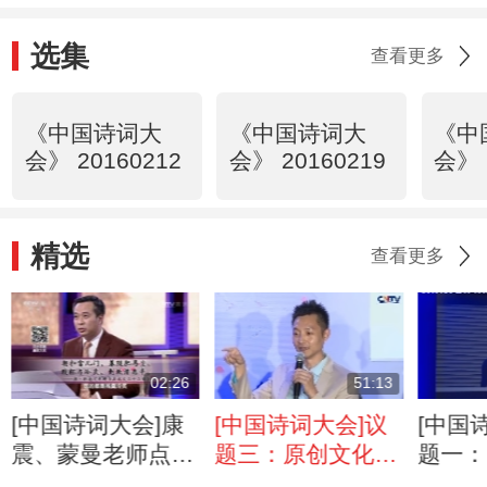
选集
查看更多
《中国诗词大
《中国诗词大
《中
会》 20160212
会》 20160219
会》 
精选
查看更多
02:26
51:13
[中国诗词大会]康
[中国诗词大会]议
[中国
震、蒙曼老师点
题三：原创文化节
题一：
评“读书破万卷，
目《中国诗词大
大会》