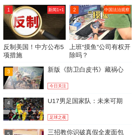
1
2
新闻1+1
中国法治观察
反制美国！中方公布5
上班“摸鱼”公司有权开
项措施
除吗？
新版《防卫白皮书》藏祸心
3
今日关注
U17男足国家队：未来可期
4
足球之夜
三招教你识破真假全麦面包
5