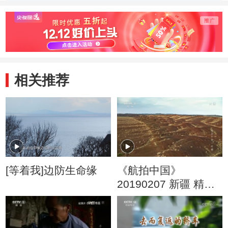
春风总不如”
相关推荐
[等着我]边防生命缘
《航拍中国》
20190207 新疆 精编
版