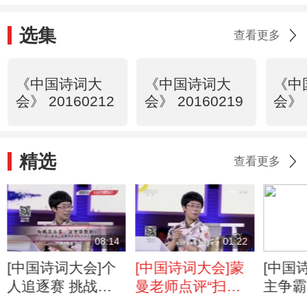
选集
查看更多
《中国诗词大
《中国诗词大
《中
会》 20160212
会》 20160219
会》 
精选
查看更多
08:14
01:22
[中国诗词大会]个
[中国诗词大会]蒙
[中国
人追逐赛 挑战
曼老师点评“扫眉
主争霸
者：夏昆
才子知多少，管领
VS李