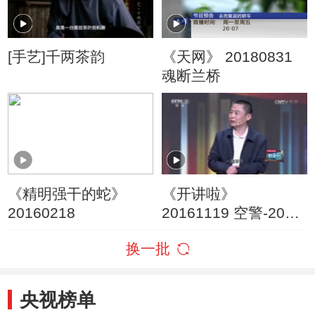
[手艺]千两茶韵
《天网》 20180831
魂断兰桥
《精明强干的蛇》
《开讲啦》
20160218
20161119 空警-2000
总设计师陆军：挺起
换一批
民族脊梁
央视榜单