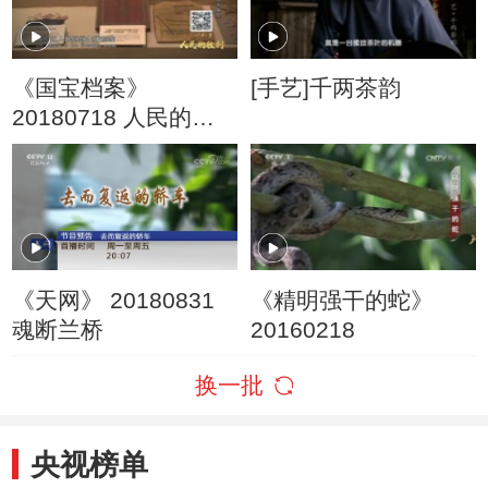
《国宝档案》
[手艺]千两茶韵
20180718 人民的胜
利·决战淮海——百姓
争相去参军
《天网》 20180831
《精明强干的蛇》
魂断兰桥
20160218
换一批
央视榜单