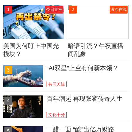
1
2
今日亚洲
法治在线
美国为何盯上中国光
暗语引流？午夜直播
模块？
间乱象
“AI双星”上空有何新本领？
3
共同关注
百年潮起 再现张謇传奇人生
4
文化十分
一醋一面 “酸”出亿万财路
5