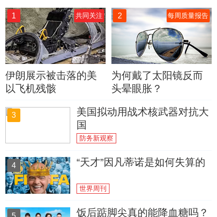
1
2
共同关注
每周质量报告
伊朗展示被击落的美
为何戴了太阳镜反而
以飞机残骸
头晕眼胀？
美国拟动用战术核武器对抗大
3
国
防务新观察
“天才”因凡蒂诺是如何失算的
4
世界周刊
饭后踮脚尖真的能降血糖吗？
5