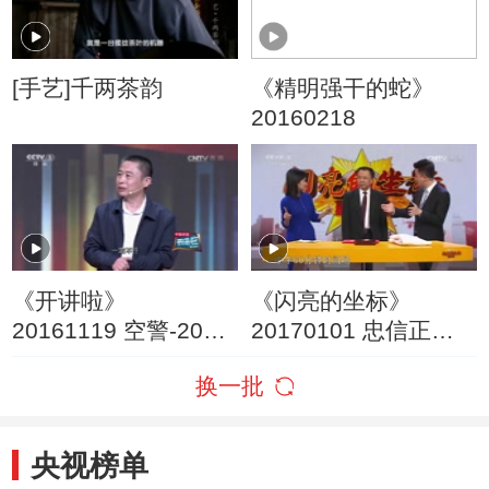
[手艺]千两茶韵
《精明强干的蛇》
20160218
《开讲啦》
《闪亮的坐标》
20161119 空警-2000
20170101 忠信正义
总设计师陆军：挺起
美名传
换一批
民族脊梁
央视榜单