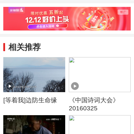
间能得几回闻”
排云上
到碧霄
相关推荐
[等着我]边防生命缘
《中国诗词大会》
20160325