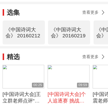
选集
查看更多
《中国诗词大
《中国诗词大
《中
会》 20160212
会》 20160219
会》 
精选
查看更多
00:25
09:59
[中国诗词大会]王
[中国诗词大会]个
[中国
立群老师点评“此
人追逐赛 挑战
震老师
曲只应天上有，人
者：姜连杰
师点评