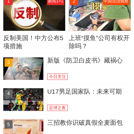
1
2
新闻1+1
中国法治观察
反制美国！中方公布5
上班“摸鱼”公司有权开
项措施
除吗？
新版《防卫白皮书》藏祸心
3
今日关注
U17男足国家队：未来可期
4
足球之夜
三招教你识破真假全麦面包
5