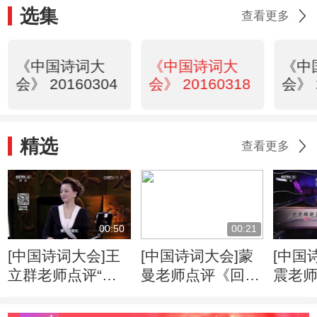
选集
查看更多
《中国诗词大
《中国诗词大
《中
会》 20160304
会》 20160318
会》 
精选
查看更多
00:50
00:21
[中国诗词大会]王
[中国诗词大会]蒙
[中国
立群老师点评“行
曼老师点评《回乡
震老师
到水穷处，坐看云
偶书二首·其一》
堪折
起时”
无花空