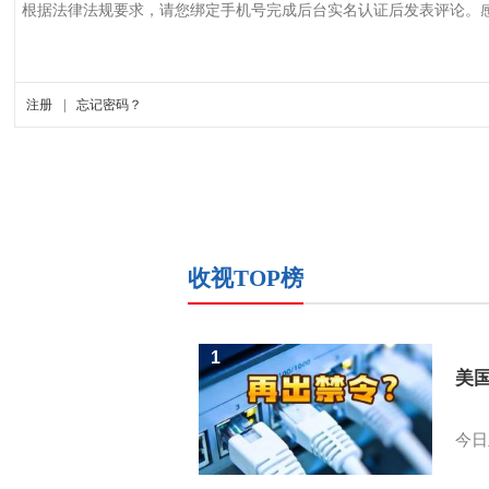
收视TOP榜
1
美
今日