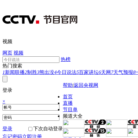
视频
网页
视频
热榜
热门搜索
1
新闻联播
2
制胜
3
熊出没
4
今日说法
5
百家讲坛
6
天网
7
天气预报
8
帮助
|
返回央视网
登录
首页
×
直播
节目单
频道大全
登录
下次自动登录
忘记密码
立即注册