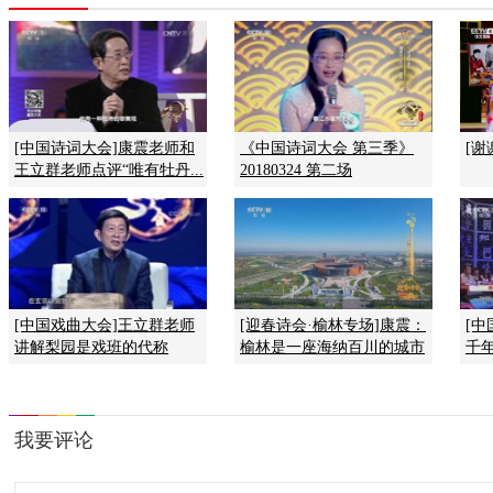
[中国诗词大会]康震老师和
《中国诗词大会 第三季》
[
王立群老师点评“唯有牡丹...
20180324 第二场
[中国戏曲大会]王立群老师
[迎春诗会·榆林专场]康震：
[
讲解梨园是戏班的代称
榆林是一座海纳百川的城市
千年