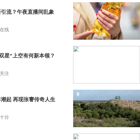
7
语引流？午夜直播间乱象
在线
8
I双星”上空有何新本领？
关注
9
年潮起 再现张謇传奇人生
十分
10