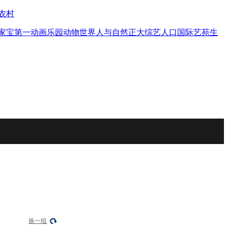
农村
家宝
第一动画乐园
动物世界
人与自然
正大综艺
人口
国际艺苑
生
换一组