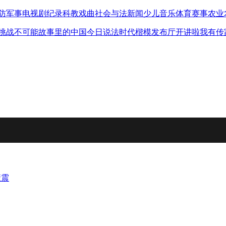
防军事
电视剧
纪录
科教
戏曲
社会与法
新闻
少儿
音乐
体育赛事
农业
挑战不可能
故事里的中国
今日说法
时代楷模发布厅
开讲啦
我有传
康震