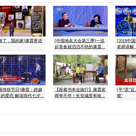
谢谢了，我的家]康震寄语
[中国地名大会第三季]一说
[2018
起美食就滔滔不绝的康震...
老师讲解
中国传统节日]康震：跨越
【跟着书本去旅行】康震老
[平“语”
的爱恋 解读现代七夕...
师夸不停！长安城里有啥...
规”