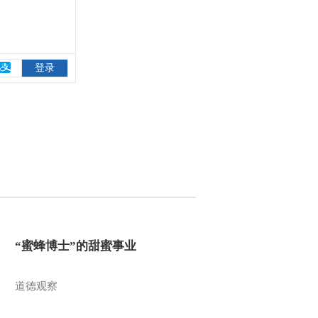
“蜜蜂博士”的甜蜜事业
道德观察