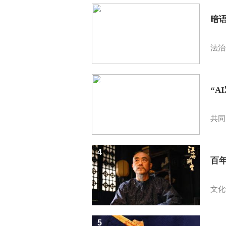
2
暗
法治
3
“A
共同
4
百
文化
5