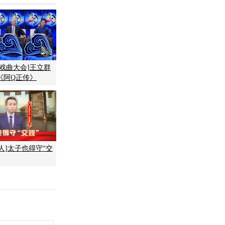
中国戏曲大会]王立群
《阿Q正传》
近人]太子也得守“交