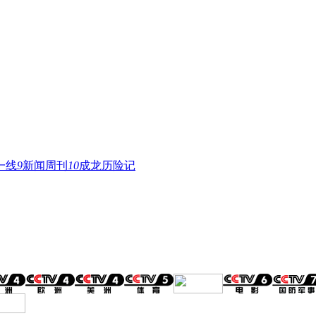
一线
9
新闻周刊
10
成龙历险记