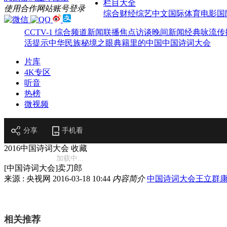
栏目大全
使用合作网站账号登录
综合
财经
综艺
中文国际
体育
电影
国
CCTV-1 综合频道
新闻联播
焦点访谈
晚间新闻
经典咏流传
活提示
中华民族
秘境之眼
典籍里的中国
中国诗词大会
片库
4K专区
听音
热榜
微视频
分享
手机看
2016中国诗词大会
收藏
加载中...
[中国诗词大会]卖刀郎
来源 : 央视网
2016-03-18 10:44
内容简介
中国诗词大会
王立群
相关推荐