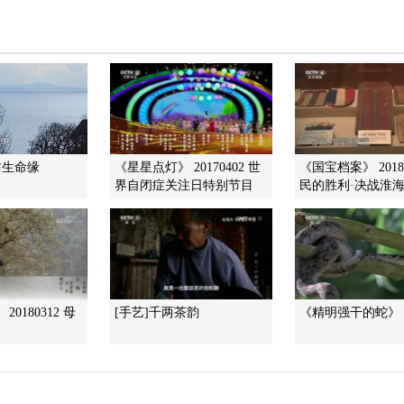
防生命缘
《星星点灯》 20170402 世
《国宝档案》 20180
界自闭症关注日特别节目
民的胜利·决战淮海—
0180312 母
[手艺]千两茶韵
《精明强干的蛇》 20