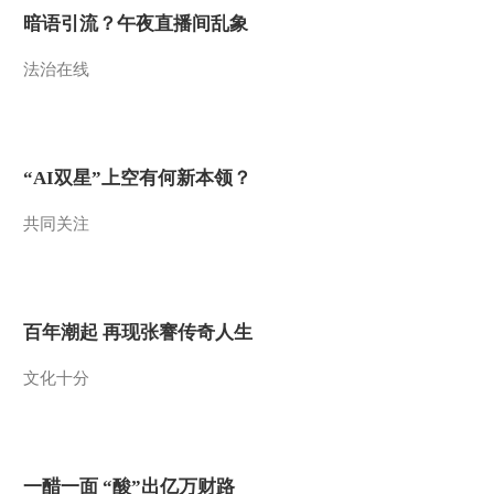
善 到处逢人说项斯”
暗语引流？午夜直播间乱象
00:01:09
[中国诗词大会]个人追
法治在线
逐赛 挑战者：宋浩
00:10:03
[中国诗词大会]郦波老
师点评“感时花溅泪，
“AI双星”上空有何新本领？
恨别鸟惊心”
00:00:36
共同关注
热播榜
反制美国！中方公布5
项措施
新闻1+1
百年潮起 再现张謇传奇人生
上班“摸鱼”公司有权开
除吗？
文化十分
中国法治观察
新版《防卫白皮书》
藏祸心
一醋一面 “酸”出亿万财路
今日关注