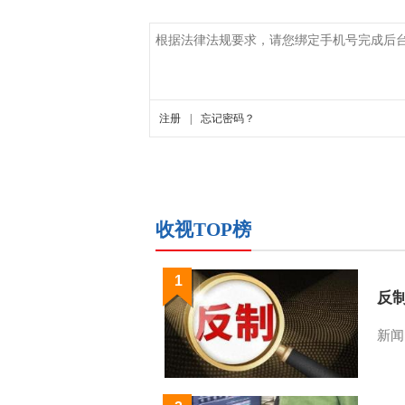
收视TOP榜
1
反
新闻