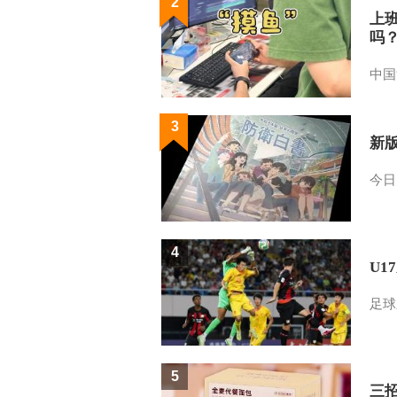
2
上
吗
中国
3
新
今日
4
U1
足球
5
三