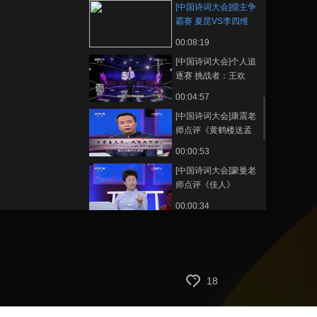
[中国诗词大会]擂主争
霸赛 夏昆VS李四维
00:08:19
[中国诗词大会]个人追
逐赛 挑战者：王欢
00:04:57
[中国诗词大会]康震老
师点评《黄鹤楼送孟
浩然之广陵》
00:00:53
[中国诗词大会]蒙曼老
师点评《佳人》
00:00:34
[中国诗词大会]擂主争
霸赛：关于李白
00:00:43
[中国诗词大会]陈更和
18
专家主持人互动
00:01:37