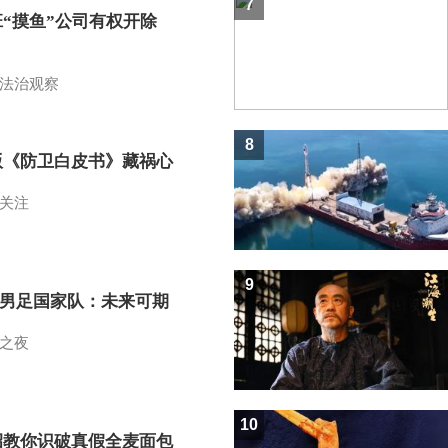
7
班“摸鱼”公司有权开除
？
法治观察
8
版《防卫白皮书》藏祸心
关注
9
7男足国家队：未来可期
之夜
10
招教你识破真假全麦面包