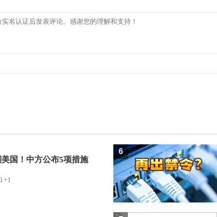
6
制美国！中方公布5项措施
1+1