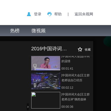
师点评“行到水穷处，
坐看云起时”
00:00:36
登录
帮助
|
返回央视网
[中国诗词大会]个人追
逐赛 挑战者：俞蒙蒙
热榜
微视频
00:06:27
[中国诗词大会]擂主争
[中国诗词大会]擂
正在播放
霸赛 李四维VS陈更
主争霸赛 夏昆VS李四维
2016中国诗词大会
00:18:05
收藏
[中国诗词大会]选手间
的温情
00:01:41
[中国诗词大会]王立群
老师说自己经历
00:02:12
[中国诗词大会]王立群
老师点评“偶然值林
叟，谈笑无还期”
00:00:36