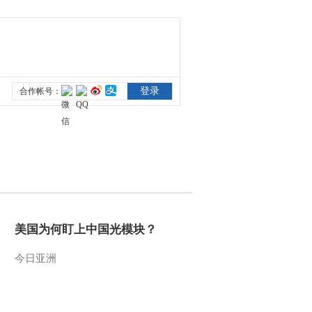
怯，不敢问来人”
00:00:47
[中国诗词大会]个人追
逐赛 挑战者：夏昆
00:25:20
[中国诗词大会]擂主争
霸赛：根据线索猜诗
人
00:00:52
[中国诗词大会]康震老
师点评“天下三分明月
夜，二分无赖是扬州”
00:01:05
[中国诗词大会]个人追
逐赛 挑战者：葛勇军
00:00:22
美国为何盯上中国光模块？
[中国诗词大会]郦波老
师点评《游子吟》
今日亚洲
00:01:00
[中国诗词大会]郦波老
师点评“平生不解藏人