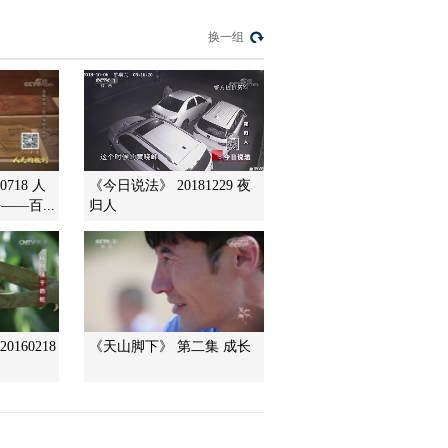
[中国诗词大会]擂主争
换一组
霸赛：看画猜诗
00:00:48
[中国诗词大会]蒙曼老
师点评“不肯过江东”
00:00:54
[中国诗词大会]蒙曼老
718 人
《今日说法》 20181229 夜
师点评“闭门觅句陈无
—百...
归人
己 对客挥毫秦少游”
00:00:40
[中国诗词大会]个人追
逐赛 挑战者：王泽南
00:23:48
[中国诗词大会]王立群
160218
《天山脚下》 第二集 成长
老师点评“旧时王谢堂
前燕，飞入寻常百姓
00:01:22
家”
[中国诗词大会]王立群
老师点评“近乡情更