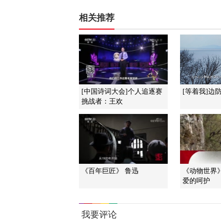
相关推荐
[中国诗词大会]个人追逐赛
[等着我]边
挑战者：王欢
《百年巨匠》 鲁迅
《动物世界》 2
爱的呵护