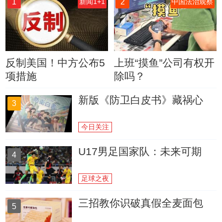
1
2
新闻1+1
中国法治观察
反制美国！中方公布5
上班“摸鱼”公司有权开
项措施
除吗？
新版《防卫白皮书》藏祸心
3
今日关注
U17男足国家队：未来可期
4
足球之夜
三招教你识破真假全麦面包
5