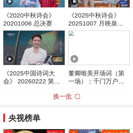
《2020中秋诗会》
《2025中秋诗会》
20201006 总决赛
20251007 月映泉城
（3）
《2025中国诗词大
董卿唯美开场词（第
会》 20260222 第五
一场）：千门万户曈
场 人间烟火味
曈日，总把新桃换旧
换一批
符
央视榜单