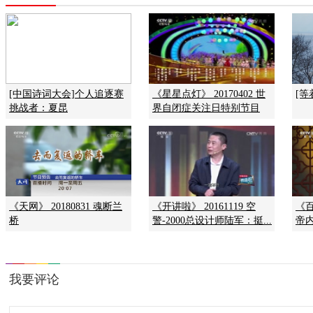
[中国诗词大会]个人追逐赛
《星星点灯》 20170402 世
[等
挑战者：夏昆
界自闭症关注日特别节目
《天网》 20180831 魂断兰
《开讲啦》 20161119 空
《百
桥
警-2000总设计师陆军：挺...
帝内