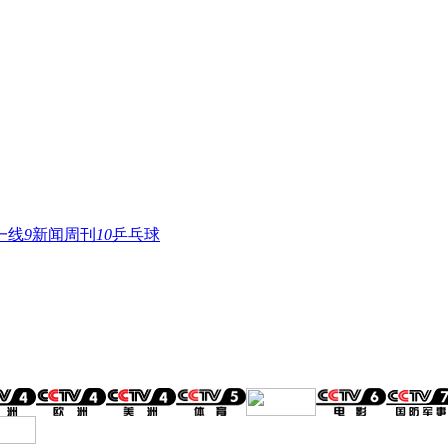
一线
9
新闻周刊
10
乒乓球