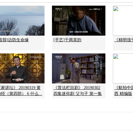
着我]边防生命缘
[手艺]千两茶韵
《精明强干的
家讲坛》 20190319 黄
《普法栏目剧》 20190302
《航拍中国》
经（第四部） 6 什么...
四集迷你剧·父与子 第一集
西 精编版