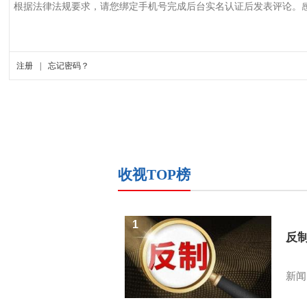
收视TOP榜
1
反
新闻