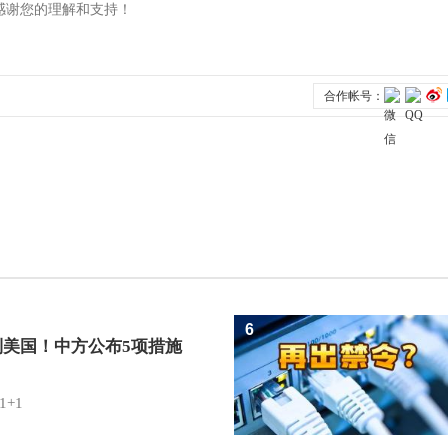
6
制美国！中方公布5项措施
1+1