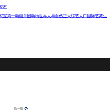
农村
家宝
第一动画乐园
动物世界
人与自然
正大综艺
人口
国际艺苑
生
换一组