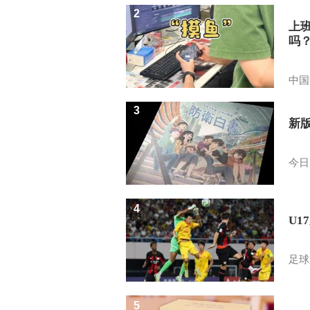
2
上
吗
中国
3
新
今日
4
U1
足球
5