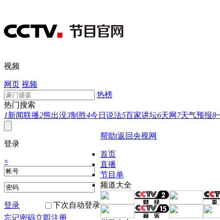
视频
网页
视频
热榜
热门搜索
1
新闻联播
2
熊出没
3
制胜
4
今日说法
5
百家讲坛
6
天网
7
天气预报
8
帮助
|
返回央视网
登录
首页
×
直播
节目单
频道大全
登录
下次自动登录
忘记密码
立即注册