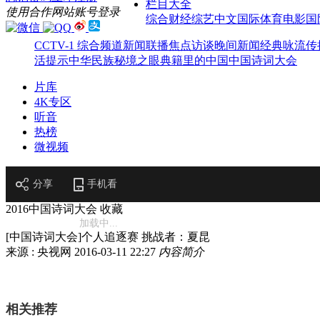
栏目大全
使用合作网站账号登录
综合
财经
综艺
中文国际
体育
电影
国
CCTV-1 综合频道
新闻联播
焦点访谈
晚间新闻
经典咏流传
活提示
中华民族
秘境之眼
典籍里的中国
中国诗词大会
片库
4K专区
听音
热榜
微视频
分享
手机看
2016中国诗词大会
收藏
加载中...
[中国诗词大会]个人追逐赛 挑战者：夏昆
来源 : 央视网
2016-03-11 22:27
内容简介
相关推荐