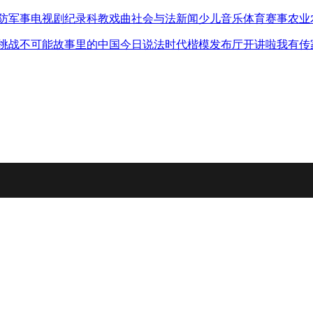
防军事
电视剧
纪录
科教
戏曲
社会与法
新闻
少儿
音乐
体育赛事
农业
挑战不可能
故事里的中国
今日说法
时代楷模发布厅
开讲啦
我有传