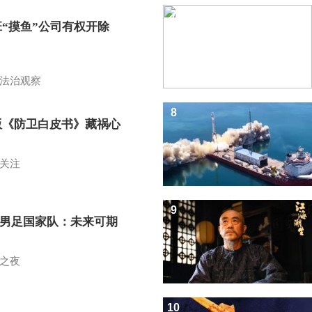
7
班“摸鱼”公司有权开除
？
法治观察
8
版《防卫白皮书》藏祸心
关注
9
7男足国家队：未来可期
之夜
10