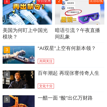
1
2
今日亚洲
法治在线
美国为何盯上中国光
暗语引流？午夜直播
模块？
间乱象
“AI双星”上空有何新本领？
3
共同关注
百年潮起 再现张謇传奇人生
4
文化十分
一醋一面 “酸”出亿万财路
5