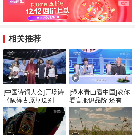
相关推荐
[中国诗词大会]开场诗
[绿水青山看中国]教你
《赋得古原草送别》
看官服识品阶 还有知
朗诵者：百人选手团
识点补充