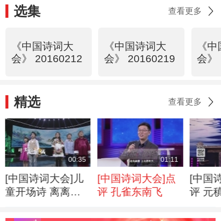
选集
查看更多
《中国诗词大
《中国诗词大
《中
会》 20160212
会》 20160219
会》 
精选
查看更多
00:35
01:11
[中国诗词大会]儿
[中国诗词大会]点
[中国
童开场诗 离离原
评 孔雀东南飞
评 元
上草