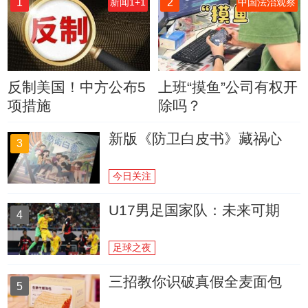
1
2
新闻1+1
中国法治观察
反制美国！中方公布5
上班“摸鱼”公司有权开
项措施
除吗？
新版《防卫白皮书》藏祸心
3
今日关注
U17男足国家队：未来可期
4
足球之夜
三招教你识破真假全麦面包
5