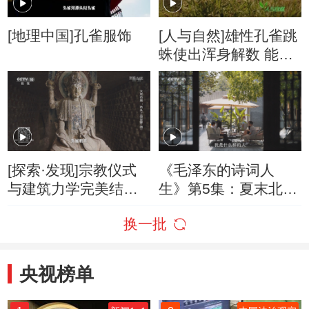
[地理中国]孔雀服饰
[人与自然]雄性孔雀跳
蛛使出浑身解数 能否
抱得美人归？
[探索·发现]宗教仪式
《毛泽东的诗词人
与建筑力学完美结合
生》第5集：夏末北京
的典范——孔雀明王
诗友聚会
换一批
窟
央视榜单