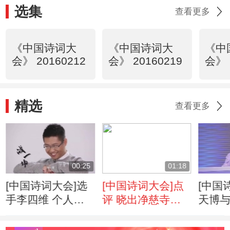
选集
查看更多
《中国诗词大
《中国诗词大
《中
会》 20160212
会》 20160219
会》 
精选
查看更多
00:25
01:18
[中国诗词大会]选
[中国诗词大会]点
[中国
手李四维 个人小
评 晓出净慈寺送
天博
片
林子方