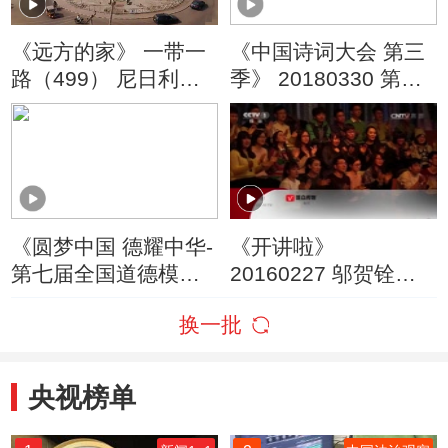
《远方的家》 一带一
《中国诗词大会 第三
路（499） 尼日利亚
季》 20180330 第八
尼日尔州见闻
场
20190529
《圆梦中国 德耀中华-
《开讲啦》
第七届全国道德模范
20160227 邬贺铨：
颁奖仪式》
互联网改变了我们什
换一批
20190915
么？
央视榜单