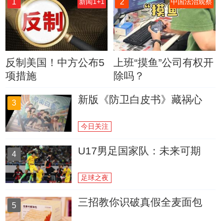
1
2
新闻1+1
中国法治观察
反制美国！中方公布5
上班“摸鱼”公司有权开
项措施
除吗？
新版《防卫白皮书》藏祸心
3
今日关注
U17男足国家队：未来可期
4
足球之夜
三招教你识破真假全麦面包
5