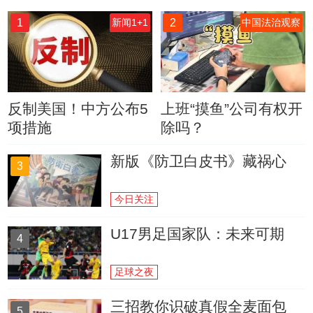
1
2
新闻1+1
中国法治观察
反制美国！中方公布5
上班“摸鱼”公司有权开
项措施
除吗？
新版《防卫白皮书》藏祸心
3
今日关注
U17男足国家队：未来可期
4
足球之夜
三招教你识破真假全麦面包
5