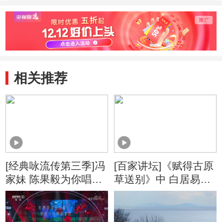
百人选手团
相关推荐
[经典咏流传第三季]冯
[百家讲坛]《赋得古原
家妹 陈果毅为你唱经
草送别》中 白居易注
典《赋得古原草送
重的是“荣”
别》