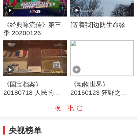
《经典咏流传》第三
[等着我]边防生命缘
季 20200126
《国宝档案》
《动物世界》
20180718 人民的胜
20160123 狂野之战
利·决战淮海——百姓
（四）
换一批
争相去参军
央视榜单