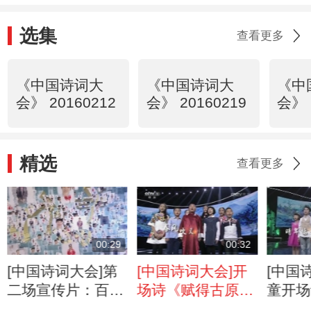
选集
查看更多
《中国诗词大
《中国诗词大
《中
会》 20160212
会》 20160219
会》 
精选
查看更多
00:29
00:32
[中国诗词大会]第
[中国诗词大会]开
[中国
二场宣传片：百人
场诗《赋得古原草
童开场
版本
送别》 朗诵者：
上草