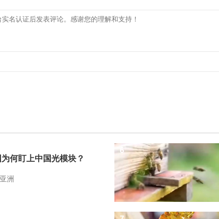
6
国为何盯上中国光模块？
亚洲
7