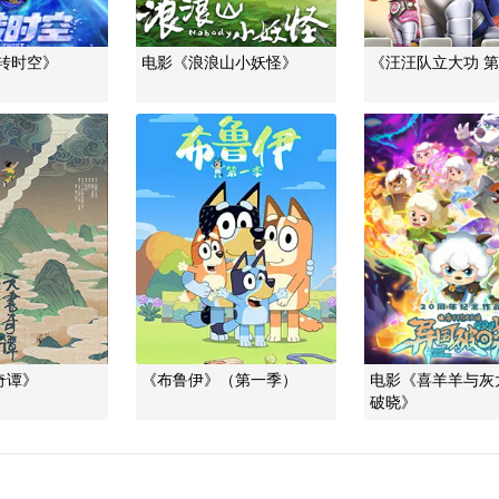
转时空》
电影《浪浪山小妖怪》
《汪汪队立大功 
奇谭》
《布鲁伊》（第一季）
电影《喜羊羊与灰
破晓》