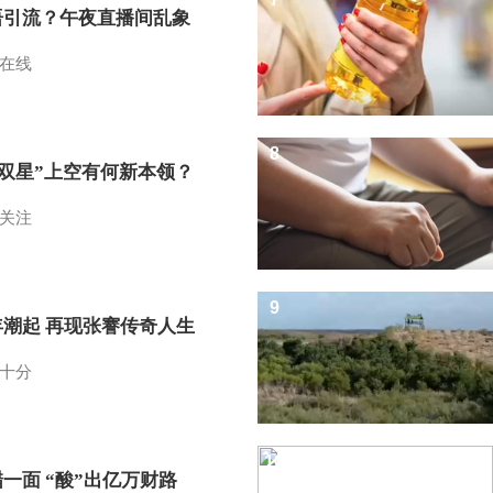
语引流？午夜直播间乱象
在线
8
I双星”上空有何新本领？
关注
9
年潮起 再现张謇传奇人生
十分
10
一面 “酸”出亿万财路