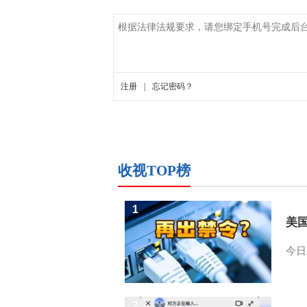
收视TOP榜
1
美
今日
2