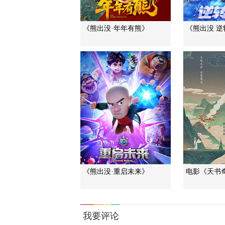
《熊出没·年年有熊》
《熊出没 逆
《熊出没·重启未来》
电影《天书