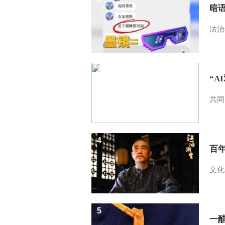
暗
法治
3
“A
共同
4
百
文化
5
一醋