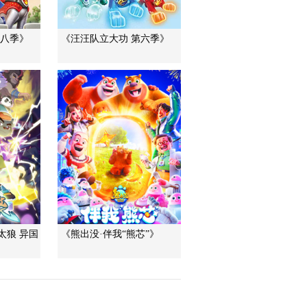
第八季》
《汪汪队立大功 第六季》
太狼 异国
《熊出没·伴我“熊芯”》