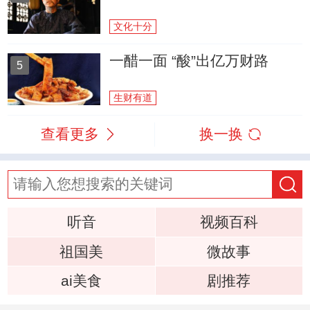
文化十分
一醋一面 “酸”出亿万财路
5
生财有道
查看更多
换一换
听音
视频百科
祖国美
微故事
ai美食
剧推荐