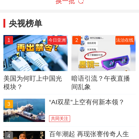
换一批
央视榜单
1
2
今日亚洲
法治在线
美国为何盯上中国光
暗语引流？午夜直播
模块？
间乱象
“AI双星”上空有何新本领？
3
共同关注
百年潮起 再现张謇传奇人生
4