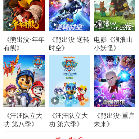
《熊出没·年年
《熊出没 逆转
电影《浪浪山
有熊》
时空》
小妖怪》
《汪汪队立大
《汪汪队立大
《熊出没·重启
功 第八季》
功 第六季》
未来》