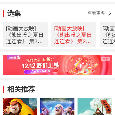
选集
查看更多
[动画大放映]
[动画大放映]
[动
《熊出没之夏日
《熊出没之夏日
《熊
连连看》 第20
连连看》 第21
连连
集 卡牌风波
集 剪纸明信片
集 
相关推荐