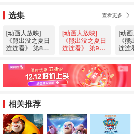
选集
查看更多
[动画大放映]
[动画大放映]
[动画
《熊出没之夏日
《熊出没之夏日
《熊
连连看》 第8集
连连看》 第9集
连连看
强哥烧烤
不争气的熊掌
集 
相关推荐