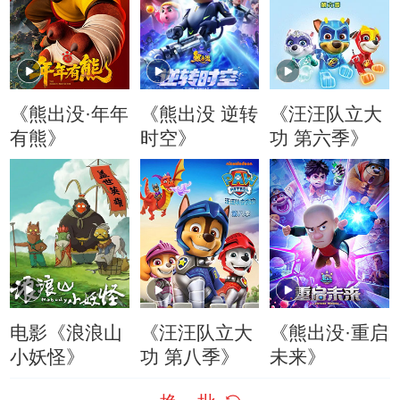
《熊出没·年年
《熊出没 逆转
《汪汪队立大
有熊》
时空》
功 第六季》
电影《浪浪山
《汪汪队立大
《熊出没·重启
小妖怪》
功 第八季》
未来》