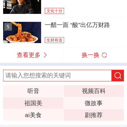
文化十分
一醋一面 “酸”出亿万财路
5
生财有道
查看更多
换一换
听音
视频百科
祖国美
微故事
ai美食
剧推荐