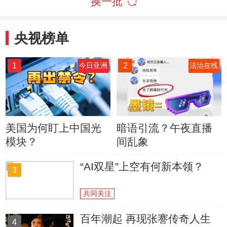
换一批
央视榜单
1
2
今日亚洲
法治在线
美国为何盯上中国光
暗语引流？午夜直播
模块？
间乱象
“AI双星”上空有何新本领？
3
共同关注
百年潮起 再现张謇传奇人生
4