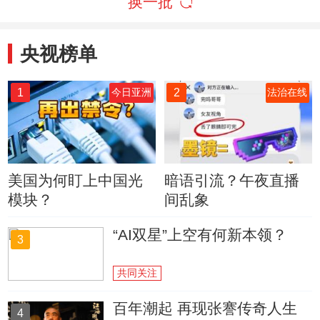
换一批
央视榜单
1
2
今日亚洲
法治在线
美国为何盯上中国光
暗语引流？午夜直播
模块？
间乱象
“AI双星”上空有何新本领？
3
共同关注
百年潮起 再现张謇传奇人生
4