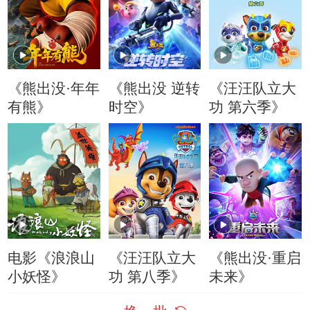
《熊出没·年年
《熊出没 逆转
《汪汪队立大
有熊》
时空》
功 第六季》
电影《浪浪山
《汪汪队立大
《熊出没·重启
小妖怪》
功 第八季》
未来》