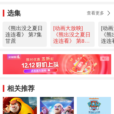
选集
查看更多
《熊出没之夏日
[动画大放映]
[动画
连连看》 第7集
《熊出没之夏日
《熊
甘蔗
连连看》 第8集
连连
强哥烧烤
不争
相关推荐