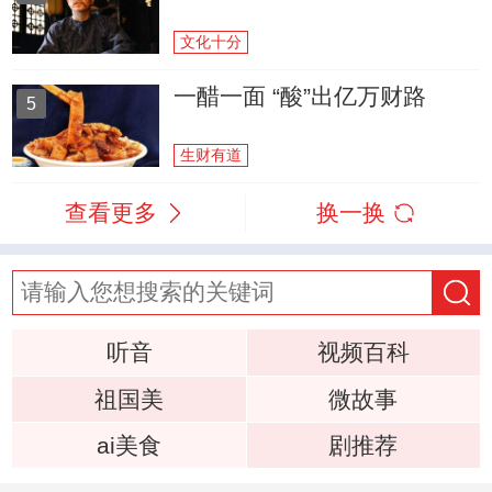
文化十分
一醋一面 “酸”出亿万财路
5
生财有道
查看更多
换一换
听音
视频百科
祖国美
微故事
ai美食
剧推荐