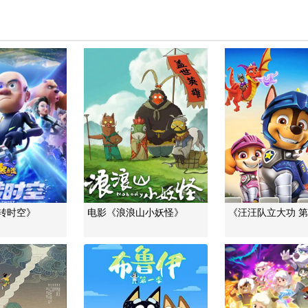
转时空》
电影《浪浪山小妖怪》
《汪汪队立大功 