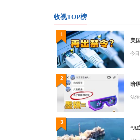
收视TOP榜
1
美
今日
2
暗
法治
3
“A