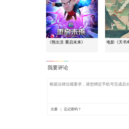
《熊出没·重启未来》
电影《天书