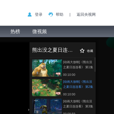
登录
帮助
|
返回央视网
热榜
微视频
[动画大放映]《熊
正在播放
出没之夏日连连看》 第2集 强
熊出没之夏日连连看
哥山庄
收藏
[动画大放映]《熊出没
之夏日连连看》 第1集
纳凉地争夺战
00:10:00
[动画大放映]《熊出没
之夏日连连看》 第2集
强哥山庄
00:10:00
[动画大放映]《熊出没
之夏日连连看》 第3集
萤火虫之夜