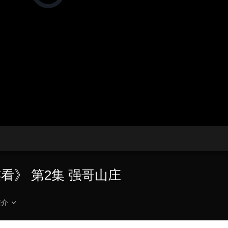
在
加
载
视
频
播
放
器。
播
画
放
质
速
度
看》 第2集 强哥山庄
简介