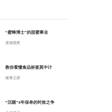
之夏日连连看》 第21
集 剪纸明信片
00:10:01
[动画大放映]《熊出没
之夏日连连看》 第22
集 愤怒的小鸟
00:09:55
“蜜蜂博士”的甜蜜事业
[动画大放映]《熊出没
之夏日连连看》 第23
道德观察
集 世上只有妈妈好
00:10:01
[动画大放映]《熊出没
之夏日连连看》 第24
集 俺是大侦探（上）
教你看懂食品标签莫中计
00:05:04
[动画大放映]《熊出没
健康之路
之夏日连连看》 第25
集 俺是大侦探（下）
00:10:01
[动画大放映]《熊出没
之夏日连连看》 第26
“沉睡”4年保单的时效之争
集 空调好凉爽
00:09:59