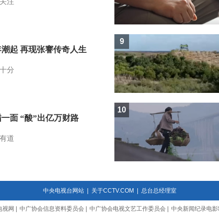
关注
9
年潮起 再现张謇传奇人生
十分
10
一面 “酸”出亿万财路
有道
中央电视台网站
|
关于CCTV.COM
|
总台总经理室
电视网
|
中广协会信息资料委员会
|
中广协会电视文艺工作委员会
|
中央新闻纪录电影