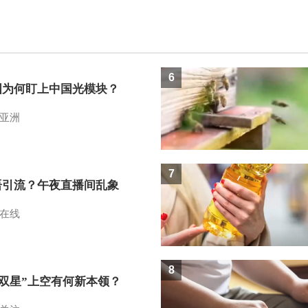
6
国为何盯上中国光模块？
亚洲
7
语引流？午夜直播间乱象
在线
8
I双星”上空有何新本领？