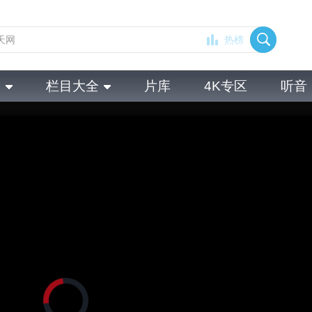
热榜
全
栏目大全
片库
4K专区
听音
正