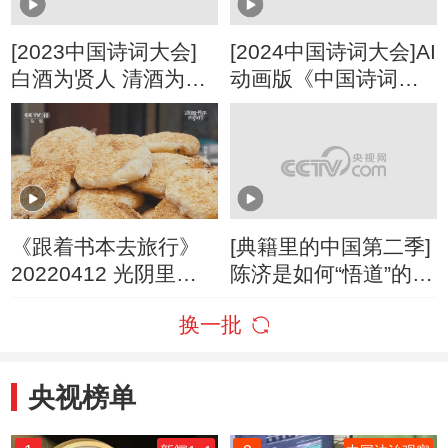
[2023中国诗词大会]
[2024中国诗词大会]AI
白酒为贤人 清酒为圣
动画版《中国诗词大
人
会》号外！
《跟着书本去旅行》
[典籍里的中国第二季]
20220412 光阴里的
陈济是如何“悟道”的？
美食记忆
这段看得热血沸腾
换一批
央视榜单