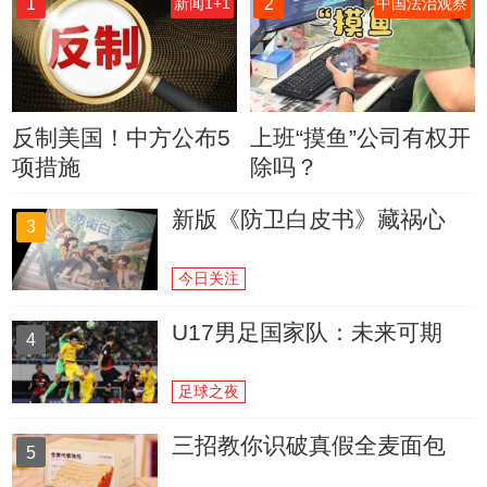
1
2
新闻1+1
中国法治观察
反制美国！中方公布5
上班“摸鱼”公司有权开
项措施
除吗？
新版《防卫白皮书》藏祸心
3
今日关注
U17男足国家队：未来可期
4
足球之夜
三招教你识破真假全麦面包
5