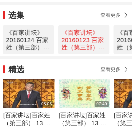
选集
查看更多
《百家讲坛》
《百家讲坛》
《百
20160124 百家
20160123 百家
201
姓（第三部） 6
姓（第三部） 5
姓（
胡 凌 霍
田 樊
夏 蔡
精选
查看更多
08:03
07:40
[百家讲坛]百家姓
[百家讲坛]百家姓
[百家
（第三部） 13 丁
（第三部） 13 丁
（第三
宣 贲 贲的复杂读
宣 贲 丁姓的名人
解 应