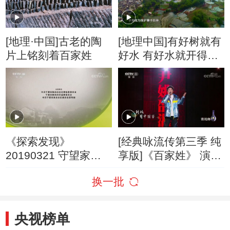
[地理·中国]古老的陶
[地理中国]有好树就有
片上铭刻着百家姓
好水 有好水就开得好
田
《探索发现》
[经典咏流传第三季 纯
20190321 守望家风
享版]《百家姓》 演
（四） 孝忠
唱：陈柯宇
换一批
央视榜单