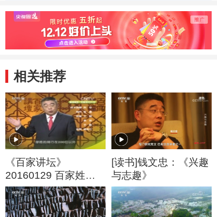
音
源
相关推荐
《百家讲坛》
[读书]钱文忠：《兴趣
20160129 百家姓
与志趣》
（第三部）11 房 裘
缪