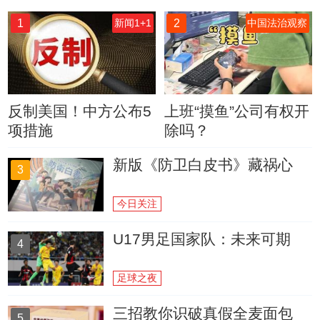
1
2
新闻1+1
中国法治观察
反制美国！中方公布5
上班“摸鱼”公司有权开
项措施
除吗？
新版《防卫白皮书》藏祸心
3
今日关注
U17男足国家队：未来可期
4
足球之夜
三招教你识破真假全麦面包
5