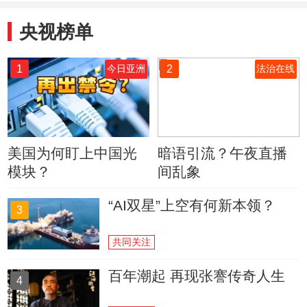
央视榜单
1
2
今日亚洲
法治在线
美国为何盯上中国光
暗语引流？午夜直播
模块？
间乱象
“AI双星”上空有何新本领？
3
共同关注
百年潮起 再现张謇传奇人生
4