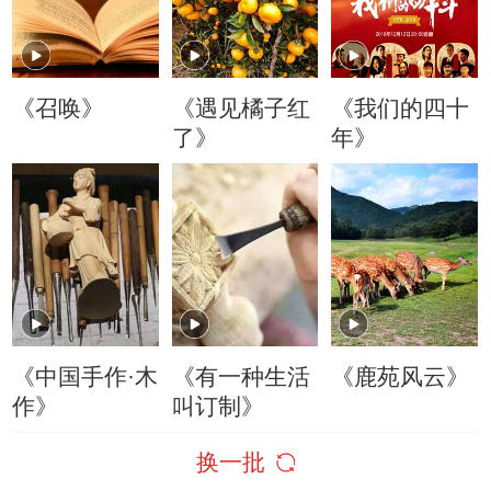
《召唤》
《遇见橘子红
《我们的四十
了》
年》
《中国手作·木
《有一种生活
《鹿苑风云》
作》
叫订制》
换一批