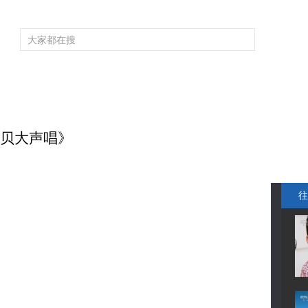
频道大全
栏目大全
片库
4K专区
听
育
电影
国防军事
电视剧
纪录
科教
戏曲
社会与法
少
宝贝大声唱》
往