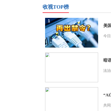
收视TOP榜
1
美
今日
2
暗
法治
3
“A
共同