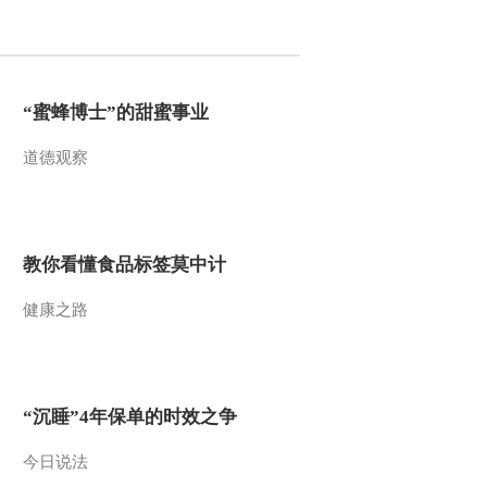
2015-12-09 12:00:13
[小小智慧树]当当当当：
孔雀
“蜜蜂博士”的甜蜜事业
道德观察
2015-12-09 12:00:11
[小小智慧树]歌舞《我爱
你》
教你看懂食品标签莫中计
2015-12-09 12:00:02
健康之路
[小小智慧树]开场歌舞
《公共汽车》
2015-12-09 11:57:10
“沉睡”4年保单的时效之争
[小小智慧树]歌曲《再见
歌》
今日说法