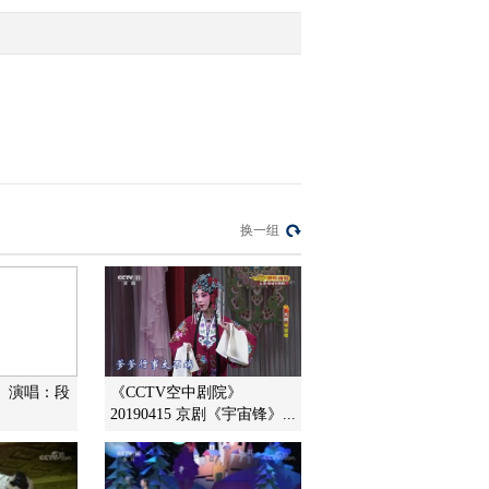
2015-12-10 10:30:15
[小小智慧树]认识颜色：
黄色
2015-12-10 10:30:14
[小小智慧树]歌曲《我爱
换一组
你》
2015-12-10 10:27:14
[小小智慧树]当当当当：
孔雀
》 演唱：段
《CCTV空中剧院》
20190415 京剧《宇宙锋》...
2015-12-10 10:18:08
[小小智慧树]开场歌舞
《嘿嘿哈哈》