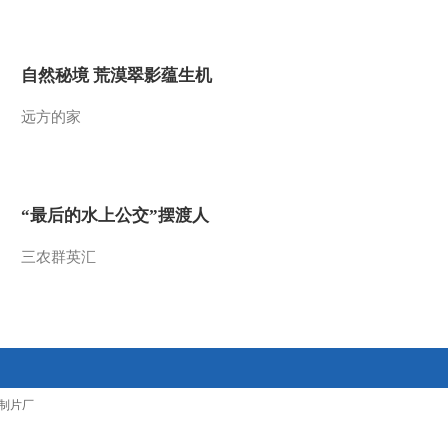
2015-12-08 10:39:27
[小小智慧树]朋朋信箱
自然秘境 荒漠翠影蕴生机
20151208
远方的家
2015-12-08 10:39:27
[小小智慧树]海星和章鱼
“最后的水上公交”摆渡人
2015-12-08 10:39:26
三农群英汇
[小小智慧树]yiyayiyayo：
小鼓咚咚
2015-12-08 10:39:24
[小小智慧树]认识颜色：
制片厂
黄色