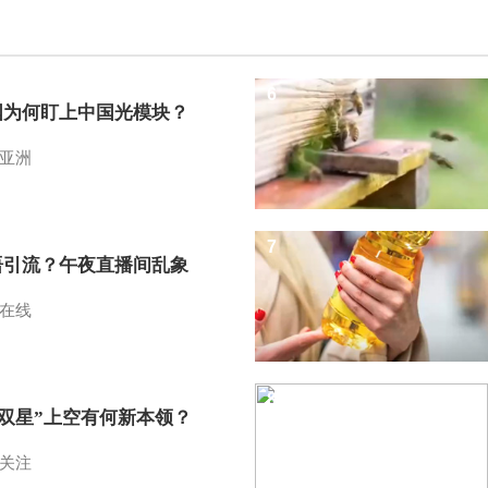
6
国为何盯上中国光模块？
亚洲
7
语引流？午夜直播间乱象
在线
8
I双星”上空有何新本领？
关注