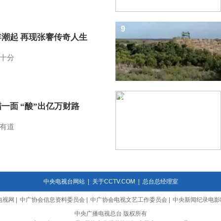
9
年潮起 再现张謇传奇人生
十分
10
一面 “酸”出亿万财路
有道
中央电视台网站
|
关于CCTV.COM
|
总台总经理室
电视网
|
中广协会信息资料委员会
|
中广协会电视文艺工作委员会
|
中央新闻纪录电影
中央广播电视总台 版权所有