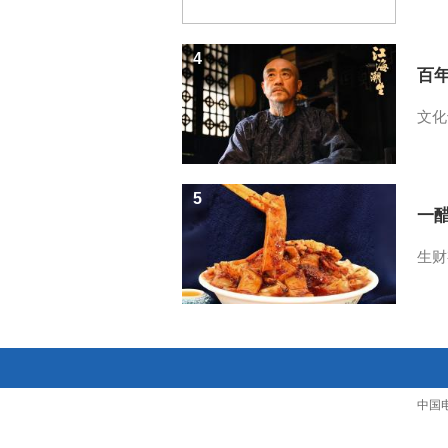
4
百
文化
5
一醋
生财
中国