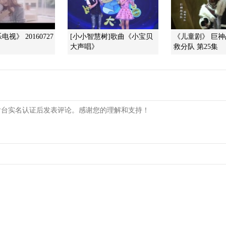
视》 20160727
[小小智慧树]歌曲《小宝贝
《儿童剧》 巨
大声唱》
救分队 第25集