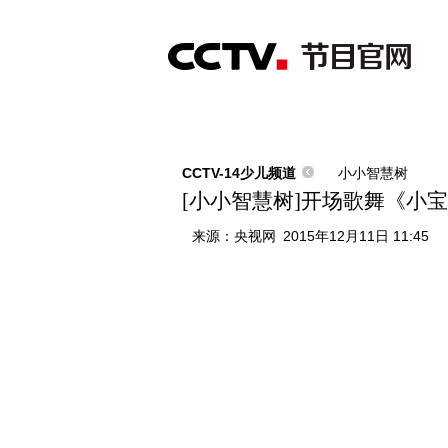
首页
直播
节目单
综合
新闻
财经
综艺
中文国际
体
CCTV-14少儿频道
小小智慧树
[小小智慧树]开场歌舞《小
来源：
央视网
2015年12月11日 11:45