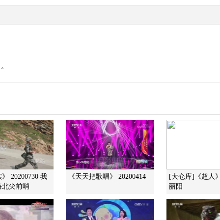
》。
 20200730 我
《天天把歌唱》 20200414
[大仓库]《超人
海北尖前哨
丽阳