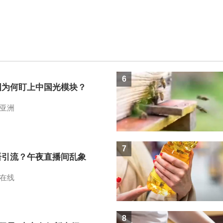
6
国为何盯上中国光模块？
亚洲
7
语引流？午夜直播间乱象
在线
8