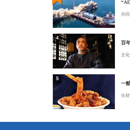
“A
共同
4
百
文化
5
一醋
生财