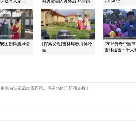
杨深处有人家...
黎奥运会的资格后 邓丽娟...
20160729
]安图朝鲜族风情
[探索发现]吉林珲春海鲜冷
[2016传奇中国节
面
吉林延吉：千人欢聚