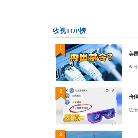
收视TOP榜
1
美
今日
2
暗
法治
3