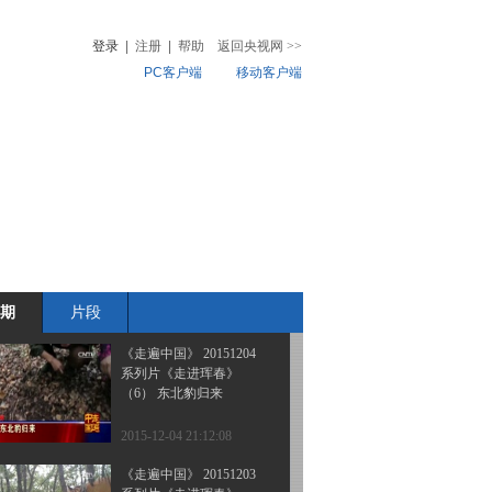
系列片《中国特产》
（3）小粒咖啡
登录
|
注册
|
帮助
返回央视网
>>
PC客户端
移动客户端
2015-12-07 20:58:02
《走遍中国》 20151206
音
热榜
系列片《中国特产》
微视频
（2） 又到沙田柚黄时
儿
音乐
体育赛事
农业农村
2015-12-06 21:14:09
《走遍中国》 20151205
系列片《中国特产》
（1）——养生藏茶的奥
秘
期
片段
2015-12-05 21:09:59
《走遍中国》 20151204
系列片《走进珲春》
（6） 东北豹归来
2015-12-04 21:12:08
《走遍中国》 20151203