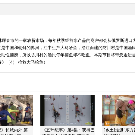
吉林珲春市的一家农贸市场，每年秋季经营水产品的商户都会从俄罗斯进口
江是中国和朝鲜的界河，江中生产大马哈鱼，沿江而建的防川村是中国渔
救助性捕捞，所以防川村的渔民每年捕鱼却不吃鱼。本期节目将带您走进
珲春》（4） 抢救大马哈鱼）
》长城内外 第
《五环纪事》第4集：获得巴
[乡土]走进“东方