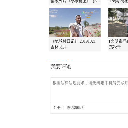
集系列片《小康路上》（8...
178集 胡
《地球村日记》 20191021
[文明密码
吉林龙井
荡秋千