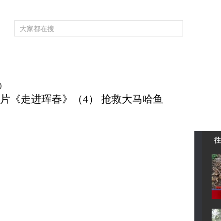
频道大全
栏目大全
片库
4K专区
听
育
电影
国防军事
电视剧
纪录
科教
戏曲
社会与法
少
)
 系列片《走进珲春》（4） 抢救大马哈鱼
往