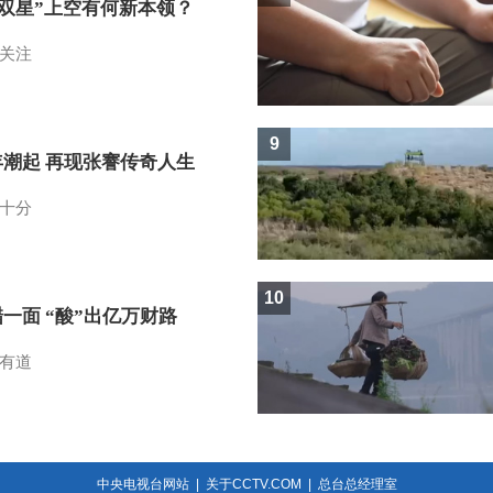
I双星”上空有何新本领？
关注
9
年潮起 再现张謇传奇人生
十分
10
一面 “酸”出亿万财路
有道
中央电视台网站
|
关于CCTV.COM
|
总台总经理室