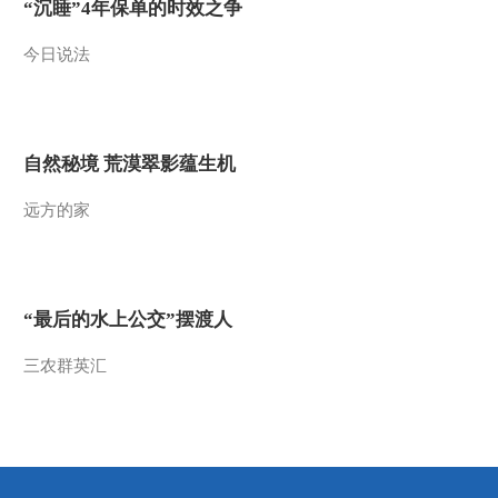
“沉睡”4年保单的时效之争
龙人
2015-11-18 02:28:03
今日说法
《走遍中国》 20151116 7
集系列片《探秘新发现》
（1）——山崖筑就的传
奇
2015-11-17 02:31:57
自然秘境 荒漠翠影蕴生机
《走遍中国》 20151115
远方的家
纪录片《枸杞之乡》
（下） 小小红果 生生不
息
2015-11-15 22:43:57
《走遍中国》 20151114
“最后的水上公交”摆渡人
纪录片《枸杞之乡》
（上） 天下枸杞出中宁
三农群英汇
2015-11-14 22:00:07
《走遍中国》 20151113
系列片《走进雅安》
（7） 巧搭妙配出美味