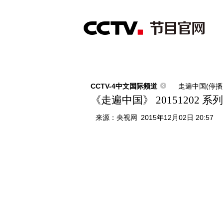
首页
直播
节目单
综合
新闻
财经
综艺
中文国际
体
CCTV-4中文国际频道
走遍中国(停播
《走遍中国》 20151202
来源：
央视网
2015年12月02日 20:57