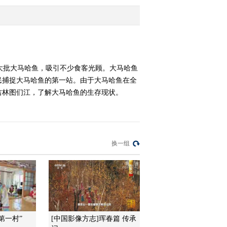
（1）：老来常乐寿延年
2015-11-29 21:48:07
《走遍中国》 20151128
三峡石事
大批大马哈鱼，吸引不少食客光顾。大马哈鱼
民捕捉大马哈鱼的第一站。由于大马哈鱼在全
2015-11-28 23:30:03
吉林图们江，了解大马哈鱼的生存现状。
《走遍中国》 20151127
三峡艺人
2015-11-27 21:00:12
换一组
《走遍中国》 20151126 4
集系列片《走进安图》
（4）：寻找鸟中“大熊
猫”
2015-11-26 20:56:08
《走遍中国》 20151125 4
第一村”
[中国影像方志]珲春篇 传承
集系列片《走进安图》