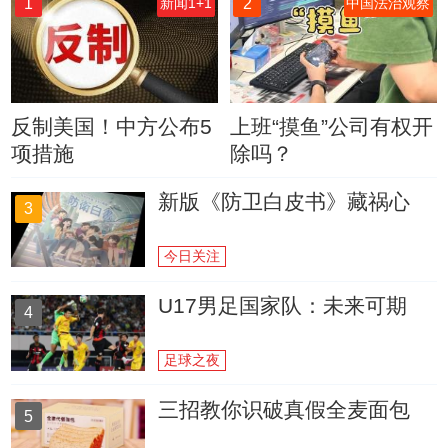
1
2
新闻1+1
中国法治观察
反制美国！中方公布5
上班“摸鱼”公司有权开
项措施
除吗？
新版《防卫白皮书》藏祸心
3
今日关注
U17男足国家队：未来可期
4
足球之夜
三招教你识破真假全麦面包
5