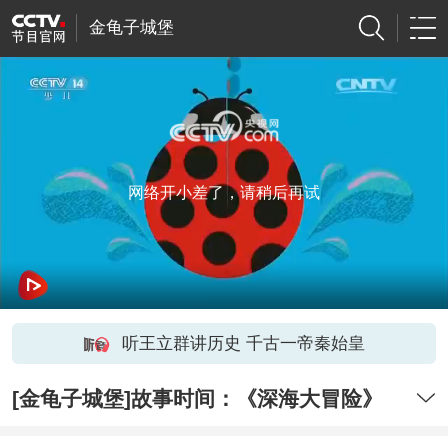
金龟子城堡
网络开小差了，请稍后再试
听王立群讲历史 千古一帝秦始皇
[金龟子城堡]故事时间：《深海大冒险》