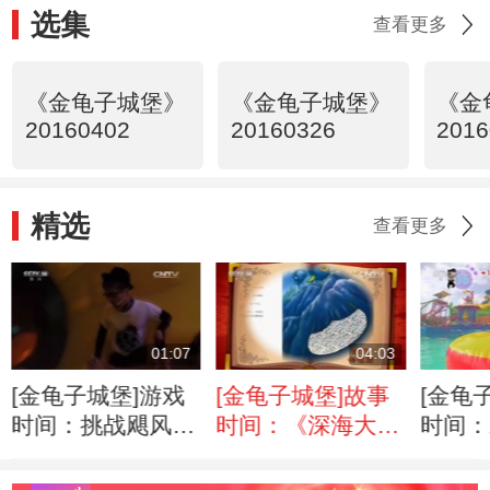
选集
查看更多
《金龟子城堡》
《金龟子城堡》
《金
20160402
20160326
2016
精选
查看更多
01:07
04:03
[金龟子城堡]游戏
[金龟子城堡]故事
[金龟
时间：挑战飓风碗
时间：《深海大冒
时间：
滑梯
险》