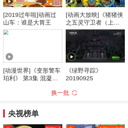
[2019过年啦]动画过
[动画大放映]《猪猪侠
山车：谁是大胃王
之五灵守卫者（上
部）》 第6集 暗灵卫
与狼
[动漫世界]《变形警车
《绿野寻踪》
珀利》 第3集 混凝土
20190925
风波
换一批
央视榜单