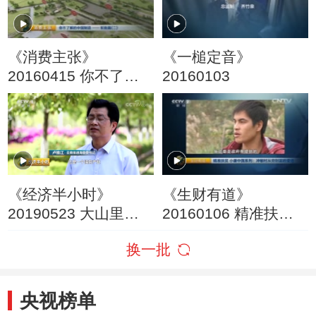
《消费主张》
《一槌定音》
20160415 你不了解
20160103
的中国制造——轮胎
篇（二）
《经济半小时》
《生财有道》
20190523 大山里的
20160106 精准扶贫
蔬菜“国际港”
小康中国系列：冲敏
换一批
村从穷到富的变迁
央视榜单