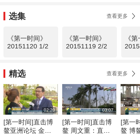
选集
查看更多
《第一时间》
《第一时间》
《第
20151120 1/2
20151119 2/2
2015
精选
查看更多
02:20
03:07
[第一时间]直击博
[第一时间]直击博
[第一
鳌亚洲论坛 金融
鳌 周文重：直面
鳌 博
科技快速“生长” 监
逆全球化思潮 亚
201