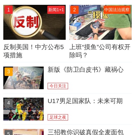
1
2
新闻1+1
中国法治观察
反制美国！中方公布5
上班“摸鱼”公司有权开
项措施
除吗？
新版《防卫白皮书》藏祸心
3
今日关注
U17男足国家队：未来可期
4
足球之夜
三招教你识破真假全麦面包
5