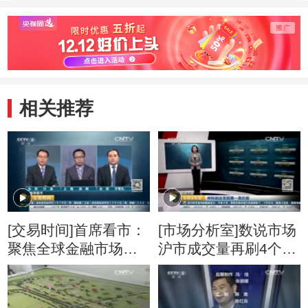
管面临更多挑战
洲应发出自己的声
就绪
音
相关推荐
[交易时间]首席看市：
[市场分析室]数说市场
聚焦全球金融市场波
沪市成交量再刷4个月
动
新低