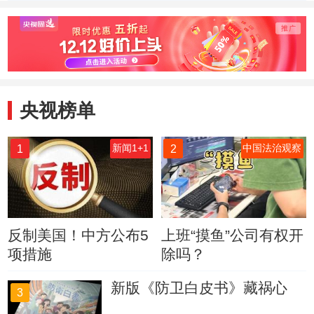
或有助于推进事件
调查
央视榜单
1
2
新闻1+1
中国法治观察
反制美国！中方公布5
上班“摸鱼”公司有权开
项措施
除吗？
新版《防卫白皮书》藏祸心
3