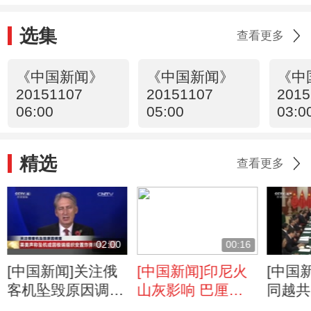
选集
查看更多
《中国新闻》
《中国新闻》
《中
20151107
20151107
2015
06:00
05:00
03:0
精选
查看更多
02:00
00:16
[中国新闻]关注俄
[中国新闻]印尼火
[中国
客机坠毁原因调查
山灰影响 巴厘岛
同越共
现场发现新物证
机场继续关闭
举行会