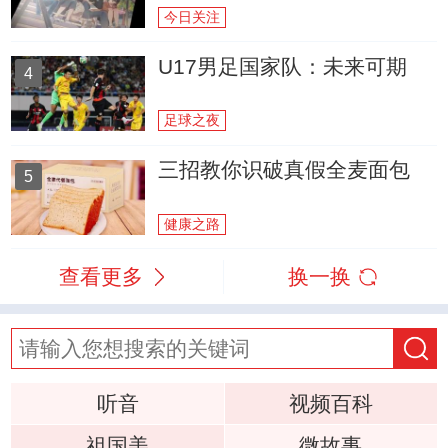
今日关注
U17男足国家队：未来可期
4
足球之夜
三招教你识破真假全麦面包
5
健康之路
查看更多
换一换
听音
视频百科
祖国美
微故事