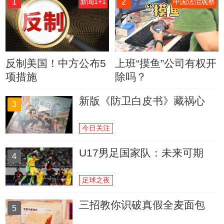
1
2
新闻1+1
中国法治观察
反制美国！中方公布5
上班“摸鱼”公司有权开
项措施
除吗？
新版《防卫白皮书》藏祸心
3
今日关注
U17男足国家队：未来可期
4
足球之夜
三招教你识破真假全麦面包
5