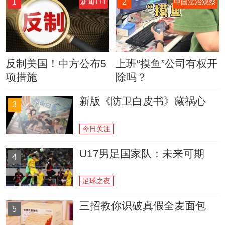
1
2
新闻1+1
中国法治观察
反制美国！中方公布5
上班“摸鱼”公司有权开
项措施
除吗？
新版《防卫白皮书》藏祸心
3
今日关注
U17男足国家队：未来可期
4
足球之夜
三招教你识破真假全麦面包
5