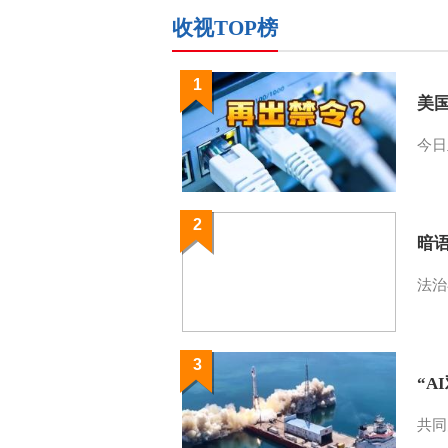
收视TOP榜
1
美
今日
2
暗
法治
3
“A
共同