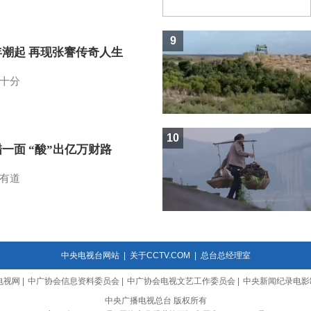
9
年潮起 再现张謇传奇人生
十分
10
一面 “酸”出亿万财路
有道
中央电视台网站
|
关于CCTV.COM
|
总台总经理室
电视网
|
中广协会信息资料委员会
|
中广协会电视文艺工作委员会
|
中央新闻纪录电影
中央广播电视总台 版权所有