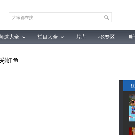
频道大全
栏目大全
片库
4K专区
听
育
电影
国防军事
电视剧
纪录
科教
戏曲
社会与法
少
是彩虹鱼
往