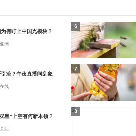
6
国为何盯上中国光模块？
亚洲
7
语引流？午夜直播间乱象
在线
8
I双星”上空有何新本领？
关注