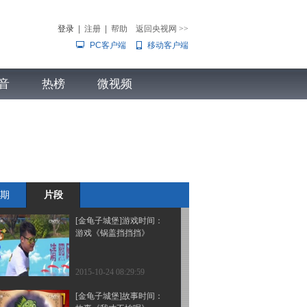
故事《我才不怕呢》
登录
|
注册
|
帮助
返回央视网
>>
PC客户端
移动客户端
2015-10-31 09:46:07
[金龟子城堡]游戏时间：
音
热榜
《浮板翻翻翻》
微视频
儿
音乐
体育赛事
农业农村
2015-10-31 09:45:07
[金龟子城堡]游戏时间：
游戏《纸杯传传传》
期
片段
2015-10-24 08:30:00
[金龟子城堡]游戏时间：
游戏《锅盖挡挡挡》
2015-10-24 08:29:59
[金龟子城堡]故事时间：