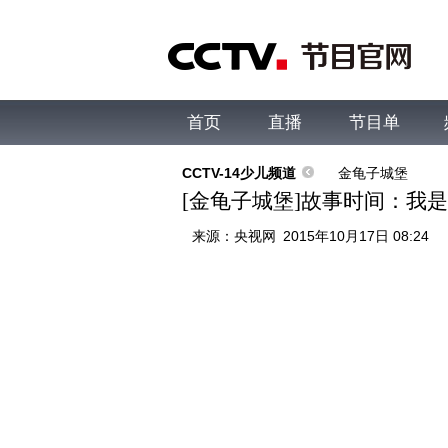
首页
直播
节目单
综合
新闻
财经
综艺
中文国际
体
CCTV-14少儿频道
金龟子城堡
[金龟子城堡]故事时间：我
来源：
央视网
2015年10月17日 08:24