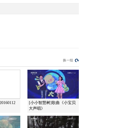
2015-10-17 08:19:59
[金龟子城堡]游戏时间：
纸船做做做
2015-10-10 09:07:00
[金龟子城堡]故事时间：
换一组
我是彩虹鱼
2015-10-10 09:06:00
[金龟子城堡]宝贝厨房：
奶油柠檬塔
160112
[小小智慧树]歌曲《小宝贝
大声唱》
2015-09-26 11:22:08
[金龟子城堡]故事时间：
小蜡笔头儿