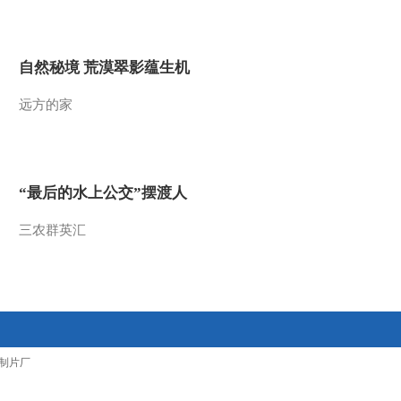
2015-08-29 09:03:07
[金龟子城堡]《金龟子的
自然秘境 荒漠翠影蕴生机
暑期日记》故事时间：是
谁嗯嗯在我的头上
远方的家
2015-08-29 09:01:07
[金龟子城堡]宝贝厨房
“最后的水上公交”摆渡人
2015-08-22 09:52:07
三农群英汇
[金龟子城堡]故事时间：
小狗哪会跳芭蕾
2015-08-22 09:48:02
[金龟子城堡]游戏时间：
制片厂
淘金小勇士