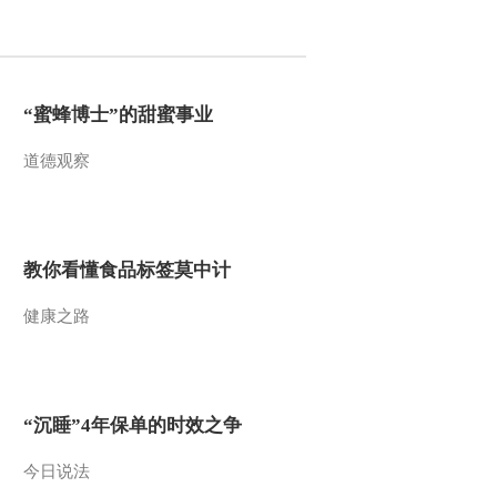
2015-09-12 10:46:01
[金龟子城堡]宝贝厨房
“蜜蜂博士”的甜蜜事业
道德观察
2015-09-12 10:46:01
[金龟子城堡]游戏时间：
迷你高尔夫
教你看懂食品标签莫中计
2015-09-05 09:51:07
健康之路
[金龟子城堡]故事时间：
最奇妙的蛋
2015-09-05 09:47:07
“沉睡”4年保单的时效之争
[金龟子城堡]《金龟子的
暑期日记》游戏时间：和
今日说法
小动物亲密接触