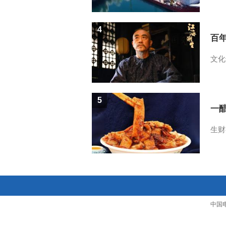
4
百
文化
5
一醋
生财
中国