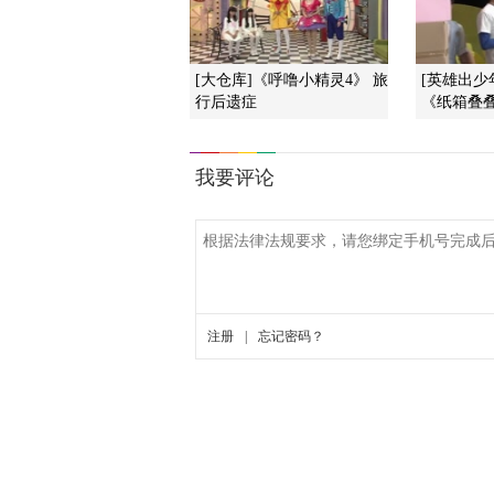
[大仓库]《呼噜小精灵4》 旅
[英雄出少
行后遗症
《纸箱叠