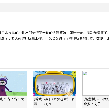
期节目水果队的小朋友们进行第一轮的快速答题，萌娃语录。看动作猜答案
清洗后，要大家进行晾晒工作。小队员又进行了整理玩具的比赛、数硬币
树]当当当当：大
[看我72变]《大梦想家》 表
[智慧树]自己做
演：FD girl
金萝卜丸子