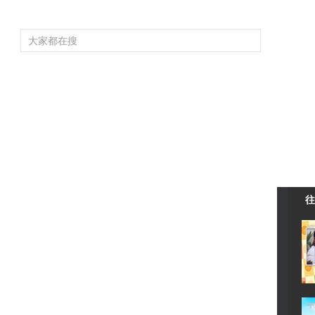
频道大全
栏目大全
片库
4K专区
听
育
电影
国防军事
电视剧
纪录
科教
戏曲
社会与法
少
往