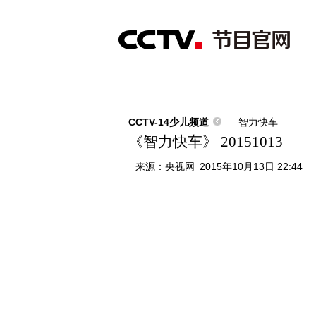
首页
直播
节目单
综合
新闻
财经
综艺
中文国际
体
CCTV-14少儿频道
智力快车
《智力快车》 20151013
来源：
央视网
2015年10月13日 22:44