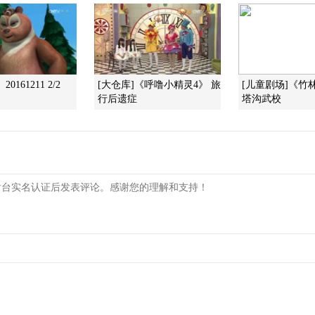
0161211 2/2
[大仓库]《呼噜小精灵4》 旅
[儿童剧场]《竹
行后遗症
塔沟武校