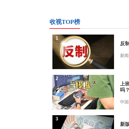
收视TOP榜
1
反
新闻
2
上
吗
中国
3
新