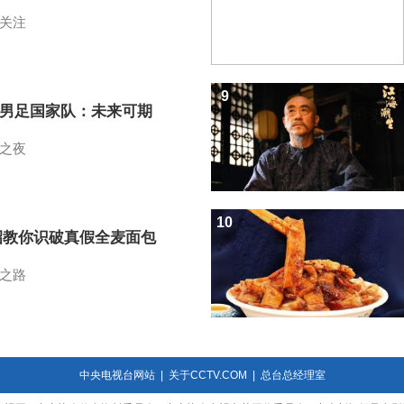
关注
9
7男足国家队：未来可期
之夜
10
招教你识破真假全麦面包
之路
中央电视台网站
|
关于CCTV.COM
|
总台总经理室