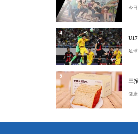
今日
4
U1
足球
5
三
健康