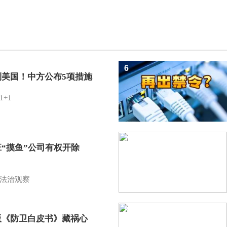
6
制美国！中方公布5项措施
1+1
7
班“摸鱼”公司有权开除
？
法治观察
8
版《防卫白皮书》藏祸心