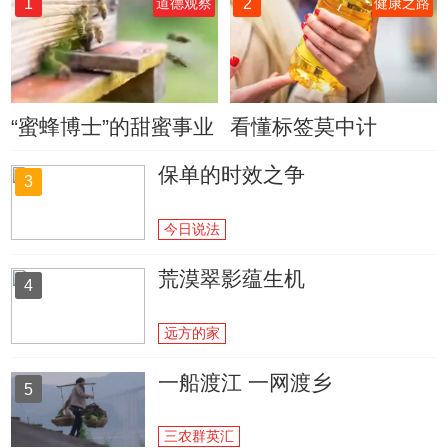
1
2
道德观察
健康之路
“蜜蜂博士”的甜蜜事业
看懂标签莫中计
保单的时效之争
3
今日说法
荒漠翠影蕴生机
4
远方的家
一船渡江 一网渡乡
5
三农群英汇