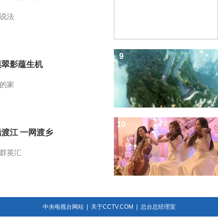
说法
9
漠翠影蕴生机
的家
10
船渡江 一网渡乡
群英汇
中央电视台网站
|
关于CCTV.COM
|
总台总经理室