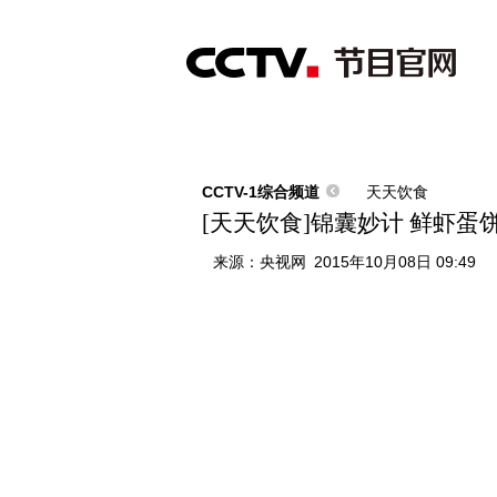
首页
直播
节目单
综合
新闻
财经
综艺
中文国际
体
CCTV-1综合频道
天天饮食
[天天饮食]锦囊妙计 鲜虾蛋
来源：
央视网
2015年10月08日 09:49