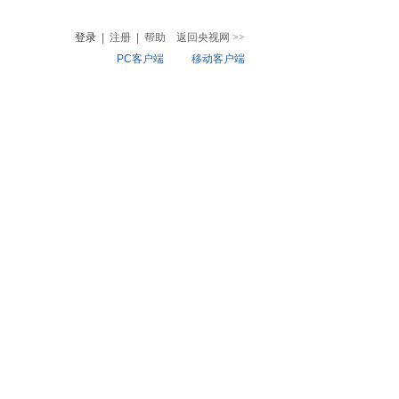
登录
|
注册
|
帮助
返回央视网
>>
PC客户端
移动客户端
音
热榜
微视频
儿
音乐
体育赛事
农业农村