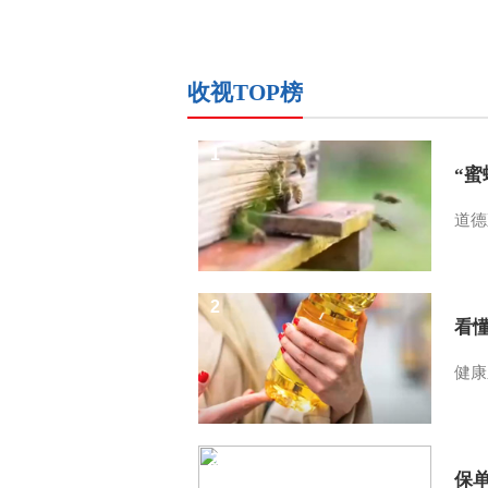
收视TOP榜
1
“
道德
2
看
健康
3
保