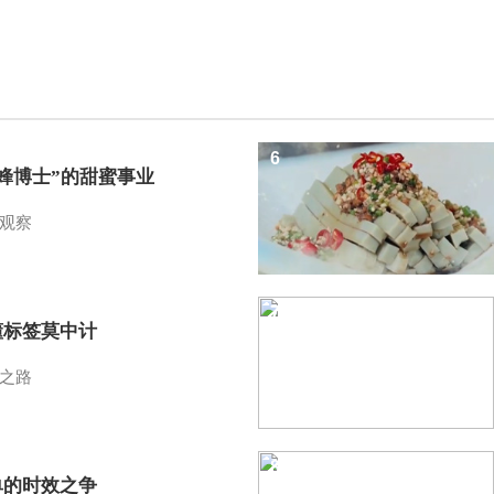
6
蜜蜂博士”的甜蜜事业
观察
7
懂标签莫中计
之路
8
单的时效之争