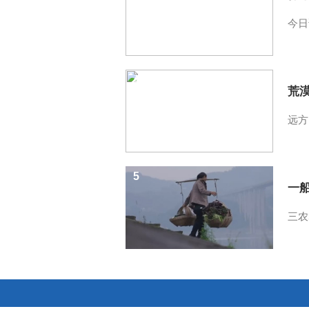
今日
4
荒
远方
5
一
三农