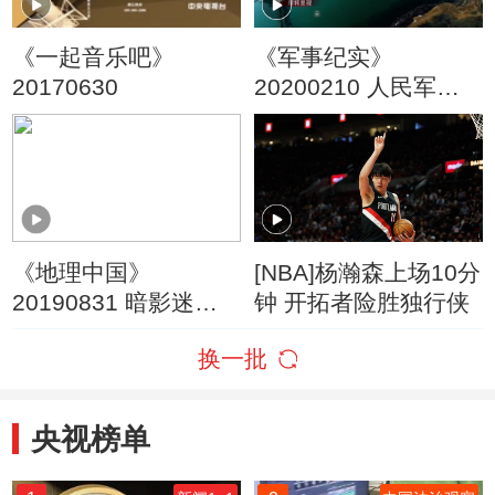
《一起音乐吧》
《军事纪实》
20170630
20200210 人民军队
战“疫”纪实 ④
《地理中国》
[NBA]杨瀚森上场10分
20190831 暗影迷踪·
钟 开拓者险胜独行侠
溪水下的精灵
换一批
央视榜单