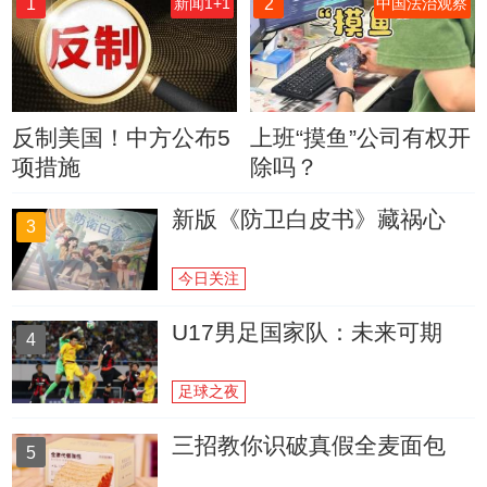
1
2
新闻1+1
中国法治观察
反制美国！中方公布5
上班“摸鱼”公司有权开
项措施
除吗？
新版《防卫白皮书》藏祸心
3
今日关注
U17男足国家队：未来可期
4
足球之夜
三招教你识破真假全麦面包
5