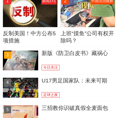
1
2
新闻1+1
中国法治观察
反制美国！中方公布5
上班“摸鱼”公司有权开
项措施
除吗？
新版《防卫白皮书》藏祸心
3
今日关注
U17男足国家队：未来可期
4
足球之夜
三招教你识破真假全麦面包
5