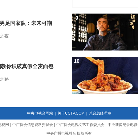
9
7男足国家队：未来可期
之夜
10
招教你识破真假全麦面包
之路
中央电视台网站
|
关于CCTV.COM
|
总台总经理室
电视网
|
中广协会信息资料委员会
|
中广协会电视文艺工作委员会
|
中央新闻纪录电影
中央广播电视总台 版权所有