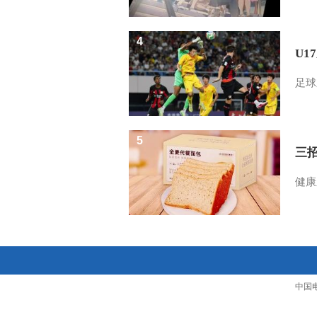
4
U1
足球
5
三
健康
中国