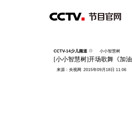
首页
直播
节目单
综合
新闻
财经
综艺
中文国际
体
CCTV-14少儿频道
小小智慧树
[小小智慧树]开场歌舞《加
来源：
央视网
2015年09月18日 11:06