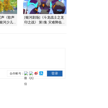
2015-09-17 10:18:31
]尾声《歌声
[银河剧场]《斗龙战士之龙
[小小智慧树]歌舞《再见
河少儿...
印之战》 第1集 灾难降临...
歌》
2015-09-16 12:51:45
[小小智慧树]跳舞真开
心：《手指舞》
2015-09-16 12:51:18
[小小智慧树]数理认知：
数字5
2015-09-16 12:51:07
[小小智慧树]朋朋信箱：
海元曦小朋友的来信