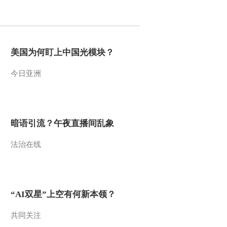
2015-09-16 12:51:07
[小小智慧树]当当当当：
大狮子
美国为何盯上中国光模块？
今日亚洲
2015-09-16 12:49:46
[小小智慧树]开场歌舞
《公共汽车》
暗语引流？午夜直播间乱象
2015-09-16 12:49:37
法治在线
[小小智慧树]歌舞《我爱
你》
2015-09-16 12:49:37
“AI双星”上空有何新本领？
[小小智慧树]朋朋信箱
20150915
共同关注