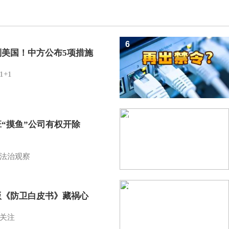
6
制美国！中方公布5项措施
1+1
7
班“摸鱼”公司有权开除
？
法治观察
8
版《防卫白皮书》藏祸心
关注