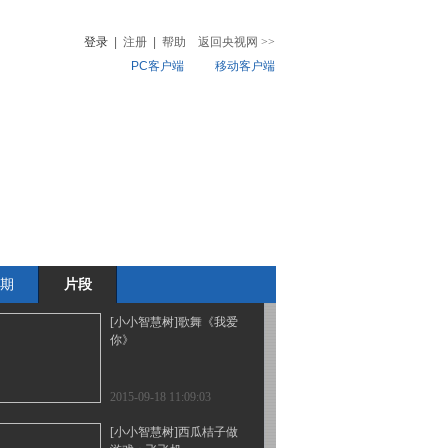
歌》
登录
|
注册
|
帮助
返回央视网
>>
PC客户端
移动客户端
2015-09-18 11:18:28
[小小智慧树]跳舞真开
音
热榜
心：《手指舞》
微视频
儿
音乐
体育赛事
农业农村
2015-09-18 11:18:26
[小小智慧树]认识数字：5
期
片段
2015-09-18 11:15:16
[小小智慧树]歌舞《我爱
你》
2015-09-18 11:09:03
[小小智慧树]西瓜桔子做