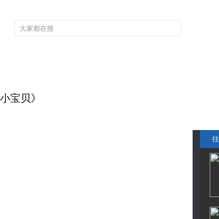
频道大全
栏目大全
片库
4K专区
听
育
电影
国防军事
电视剧
纪录
科教
戏曲
社会与法
少
油小宝贝》
往