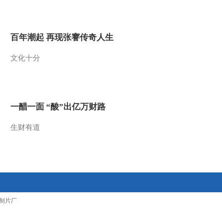
2015-09-15 10:36:26
[小小智慧树]yiyayiyayo：
百年潮起 再现张謇传奇人生
大公鸡
文化十分
2015-09-15 10:36:25
[小小智慧树]歌曲《再见
歌》
一醋一面 “酸”出亿万财路
2015-09-15 10:36:25
生财有道
[小小智慧树]沙画
2015-09-15 10:33:25
[小小智慧树]认识数字：5
制片厂