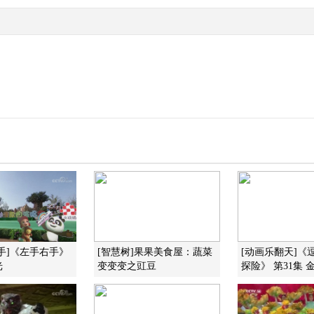
。
手]《左手右手》
[智慧树]果果美食屋：蔬菜
[动画乐翻天]《
光
变变变之豇豆
探险》 第31集 金