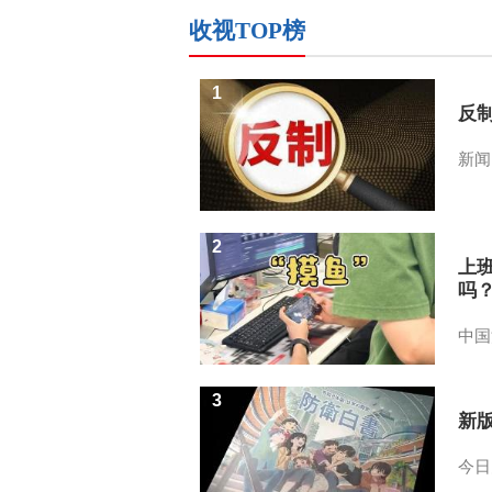
收视TOP榜
1
反
新闻
2
上
吗
中国
3
新
今日