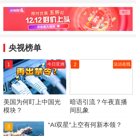
行”系列活动：“影
像西部”电影展映
在墨尔本举行
央视榜单
1
2
今日亚洲
法治在线
美国为何盯上中国光
暗语引流？午夜直播
模块？
间乱象
“AI双星”上空有何新本领？
3