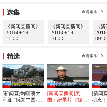
选集
查看更多
《新闻直播间》
《新闻直播间》
《新
20150919
20150919
2015
11:00
10:00
09:0
精选
查看更多
01:23
02:28
[新闻直播间]澳大
[新闻直播间]美
[新闻
利亚 “感知中国-中
国：纪录片《旋风
动态：
国西部文化澳新
九日》全美首映
百花电