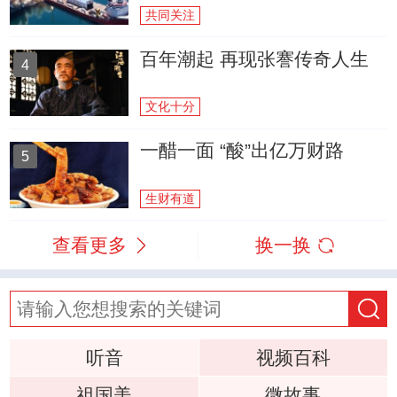
共同关注
百年潮起 再现张謇传奇人生
4
文化十分
一醋一面 “酸”出亿万财路
5
生财有道
查看更多
换一换
听音
视频百科
祖国美
微故事