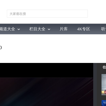
频道大全
栏目大全
片库
4K专区
听
育
电影
国防军事
电视剧
纪录
科教
戏曲
社会与法
少
0
往