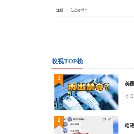
收视TOP榜
1
美
今日
2
暗