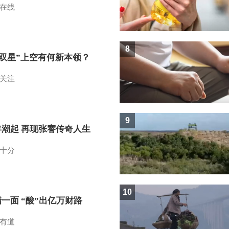
在线
8
I双星”上空有何新本领？
关注
9
年潮起 再现张謇传奇人生
十分
10
一面 “酸”出亿万财路
有道