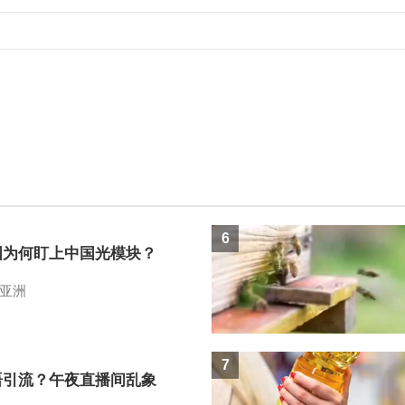
6
国为何盯上中国光模块？
亚洲
7
语引流？午夜直播间乱象