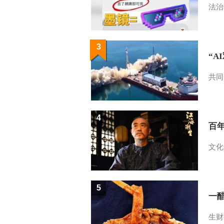
法治
3
“A
共同
4
百
文化
5
一醋
生财