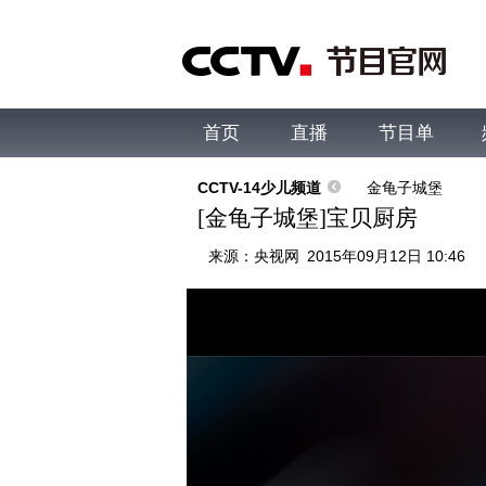
首页
直播
节目单
综合
新闻
财经
综艺
中文国际
体
CCTV-14少儿频道
金龟子城堡
[金龟子城堡]宝贝厨房
来源：
央视网
2015年09月12日 10:46