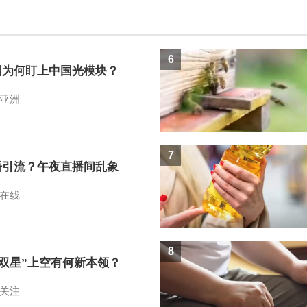
6
国为何盯上中国光模块？
亚洲
7
语引流？午夜直播间乱象
在线
8
I双星”上空有何新本领？
关注