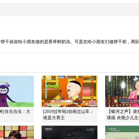
房饼干叔叔给小朋友做的是香草鲜奶冻。可是在给小朋友们做饼干前，两
树]当当当当：大
[2019过年啦]动画过山车：
【银河之声】请
谁是大胃王
请函 央视少儿主持