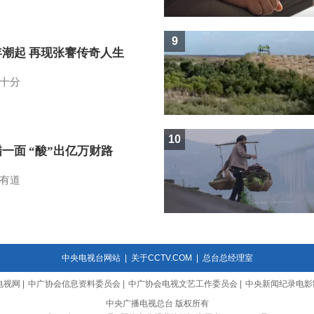
9
年潮起 再现张謇传奇人生
十分
10
一面 “酸”出亿万财路
有道
中央电视台网站
|
关于CCTV.COM
|
总台总经理室
电视网
|
中广协会信息资料委员会
|
中广协会电视文艺工作委员会
|
中央新闻纪录电影
中央广播电视总台 版权所有