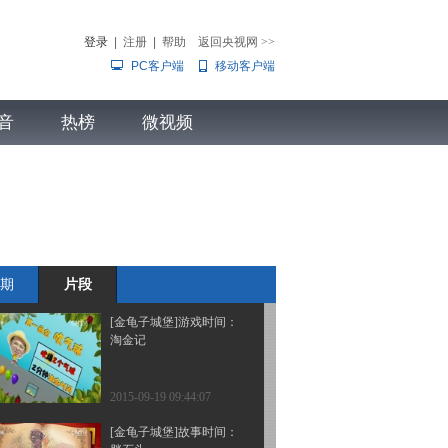
小蜡笔头儿
登录
|
注册
|
帮助
返回央视网
>>
PC客户端
移动客户端
2015-09-26 11:22:08
[金龟子城堡]做早操
音
热榜
微视频
儿
音乐
体育赛事
农业农村
2015-09-26 11:18:08
[金龟子城堡]故事时间：
小狗哪会跳芭蕾
期
片段
2015-09-19 09:46:07
[金龟子城堡]游戏时间：
淘金记
2015-09-19 09:44:07
[金龟子城堡]故事时间：