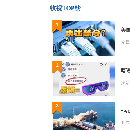
收视TOP榜
1
美
今日
2
暗
法治
3
“A
共同