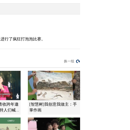
小动物亲密接触
2015-08-29 09:03:07
[金龟子城堡]《金龟子的
暑期日记》故事时间：是
谁嗯嗯在我的头上
队进行了疯狂打泡泡比赛。
2015-08-29 09:01:07
[金龟子城堡]宝贝厨房
换一组
2015-08-22 09:52:07
[金龟子城堡]故事时间：
小狗哪会跳芭蕾
查收跨年邀
[智慧树]我创意我做主：手
人们喊...
掌作画
2015-08-22 09:48:02
[金龟子城堡]游戏时间：
淘金小勇士