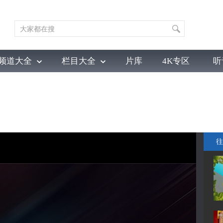
频道大全
栏目大全
片库
4K专区
听
育
电影
国防军事
电视剧
纪录
科教
戏曲
社会与法
少
往