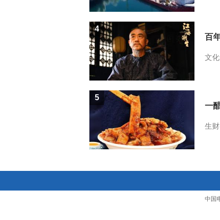
4
百
文化
5
一醋
生财
中国