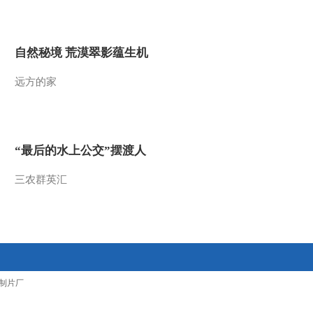
2015-07-11 09:33:03
[金龟子城堡]《金龟子的
自然秘境 荒漠翠影蕴生机
暑期日记》——故事时
间：《胖石头》
远方的家
2015-07-11 09:14:02
[金龟子城堡]游戏时间：
快乐向前冲
“最后的水上公交”摆渡人
2015-07-04 11:15:10
三农群英汇
[金龟子城堡]故事时间：
走开 大黑兔
2015-07-04 11:12:05
[金龟子城堡]欢乐大地图
制片厂