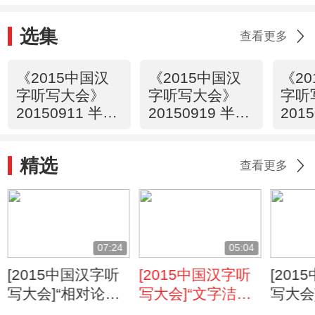
选集
查看更多
《2015中国汉
《2015中国汉
《2
字听写大会》
字听写大会》
字听
20150911 半决
20150919 半决
201
赛第一场
赛第二场
赛第
精选
查看更多
07:24
05:04
[2015中国汉字听
[2015中国汉字听
[20
写大会]“相对论女
写大会]“文字洁
写大会
孩”禹佩佳“诸刿”书
癖”徐琴舟“蔽芾”书
人”李