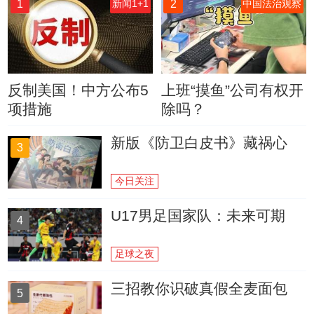
1
2
新闻1+1
中国法治观察
反制美国！中方公布5
上班“摸鱼”公司有权开
项措施
除吗？
新版《防卫白皮书》藏祸心
3
今日关注
U17男足国家队：未来可期
4
足球之夜
三招教你识破真假全麦面包
5