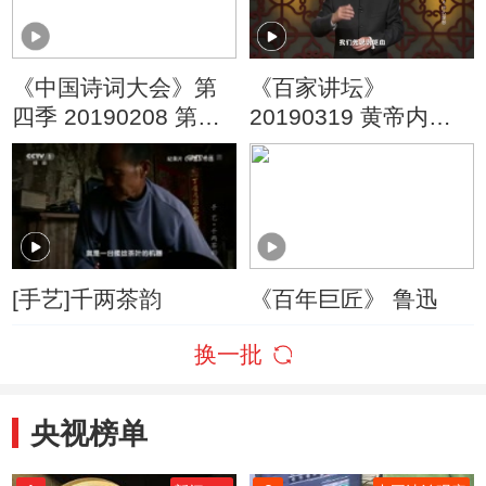
《中国诗词大会》第
《百家讲坛》
四季 20190208 第四
20190319 黄帝内经
场
（第四部） 6 什么是
怒
[手艺]千两茶韵
《百年巨匠》 鲁迅
换一批
央视榜单