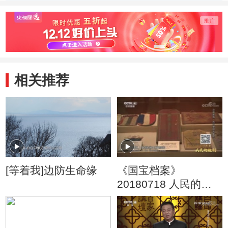
写错误 “登山学
写错误 “天才词
写错误
子”王旻钰胜出
霸”陈清格胜出
手”林
相关推荐
[等着我]边防生命缘
《国宝档案》
20180718 人民的胜
利·决战淮海——百姓
争相去参军