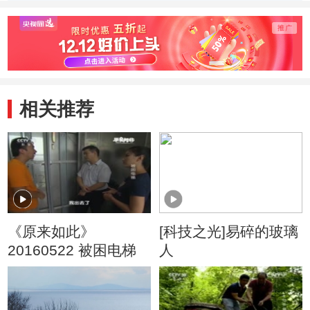
错误 “分类记忆”李
错误 “深谙博弈之
“半仙
哲胜出
道”李岱泽胜出
相关推荐
《原来如此》
[科技之光]易碎的玻璃
20160522 被困电梯
人