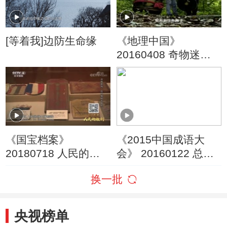
[等着我]边防生命缘
《地理中国》
20160408 奇物迷象·
壮乡铜鼓
《国宝档案》
《2015中国成语大
20180718 人民的胜
会》 20160122 总决
利·决战淮海——百姓
赛 第十场
换一批
争相去参军
央视榜单