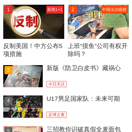
1
2
新闻1+1
中国法治观察
反制美国！中方公布5
上班“摸鱼”公司有权开
项措施
除吗？
新版《防卫白皮书》藏祸心
3
今日关注
U17男足国家队：未来可期
4
足球之夜
三招教你识破真假全麦面包
5