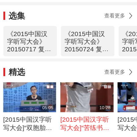
胜出
选集
查看更多
《2015中国汉
《2015中国汉
《2
字听写大会》
字听写大会》
字听
20150717 复赛
20150724 复赛
201
第一场
第二场
第三
精选
查看更多
05:05
10:28
[2015中国汉字听
[2015中国汉字听
[20
写大会]“双胞胎姐
写大会]“苦练书
写大会
姐”陈汪“萑蒲”书写
法”陈权“蓊蔼”书写
宸“狍