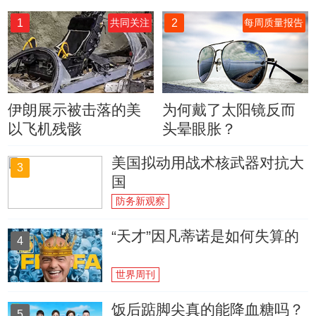
1
2
共同关注
每周质量报告
伊朗展示被击落的美
为何戴了太阳镜反而
以飞机残骸
头晕眼胀？
美国拟动用战术核武器对抗大
3
国
防务新观察
“天才”因凡蒂诺是如何失算的
4
世界周刊
饭后踮脚尖真的能降血糖吗？
5