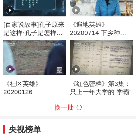
方
[百家说故事]孔子原来
《遍地英雄》
是这样·孔子是怎样成
20200714 下乡种菜
为学霸的
的女博士
《社区英雄》
《红色密档》第3集：
20200126
只上一年大学的“学霸”
换一批
央视榜单