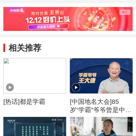
写错误“周古人”周
万个为什么”沈度
静远胜出
胜出
相关推荐
[热话]都是学霸
[中国地名大会]85
岁“学霸”爷爷曾是中国
单车环游第一人 把探
寻神州地名过成生活
把生活过成了诗和远