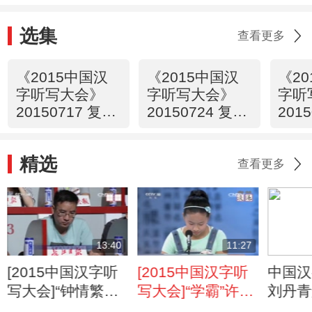
选集
查看更多
《2015中国汉
《2015中国汉
《2
字听写大会》
字听写大会》
字听
20150717 复赛
20150724 复赛
201
第一场
第二场
第三
精选
查看更多
13:40
11:27
[2015中国汉字听
[2015中国汉字听
中国汉
写大会]“钟情繁难
写大会]“学霸”许珑
刘丹青
字”孙锦川“秉彝”书
女“暌”书写错误“十